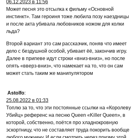
06.12.2023 в 11:56
Может песня это отсылка к фильму «Основной
инстинкт». Там героиня тоже любила позу наездницы
и после акта убивала любовников ножом для колки
льда?
Второй вариант это сам рассказчик, поняв что имеет
дело с бездушной особой, убивает ёё, закончив игру.
Далее в припеве идут строки «вниз-вниз», но после
опять «вверз-вниз», что намекает на то, что он сам
может стать таким же манипулятором
Astolfo
:
25.08.2022 в 01:33
Топлю за то, что эти постоянные ссылки на «Королеву
Убийц» референс на песню Queen «Killer Queen», в
которой, собственно, поётся про хладнокровную
эскортницу, что не составляет труда покорить вообще
любого мужчину. И если смотреть через призму этой