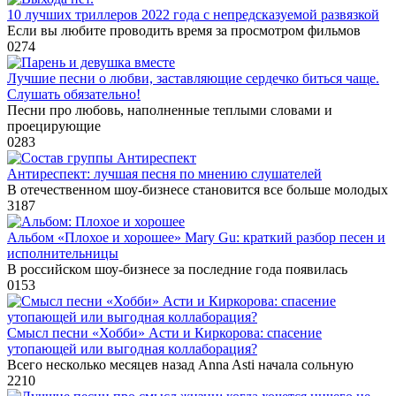
10 лучших триллеров 2022 года с непредсказуемой развязкой
Если вы любите проводить время за просмотром фильмов
0
274
Лучшие песни о любви, заставляющие сердечко биться чаще.
Слушать обязательно!
Песни про любовь, наполненные теплыми словами и
проецирующие
0
283
Антиреспект: лучшая песня по мнению слушателей
В отечественном шоу-бизнесе становится все больше молодых
3
187
Альбом «Плохое и хорошее» Mary Gu: краткий разбор песен и
исполнительницы
В российском шоу-бизнесе за последние года появилась
0
153
Смысл песни «Хобби» Асти и Киркорова: спасение
утопающей или выгодная коллаборация?
Всего несколько месяцев назад Anna Asti начала сольную
2
210