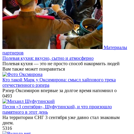
Материалы
партнеров
Полевая кухня: вкусно, сытно и атмосферно
Полевая кухня — это не просто способ накормить людей
Вам также может понравиться
Кто такой Марк у Оксимирона: смысл хайпового трека
отечественного рэпера
Рэпер Оксимирон впервые за долгое время напомнил о
0
493
Песня «3 сентября», Шуфутинский, и что произошло
памятного в этот день
На территории СНГ 3 сентября уже давно стал знаковым
днем.
5
316