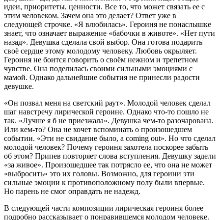
идеи, приоритеты, ценности. Все то, что может связать ее с
этим человеком. Зачем она это делает? Ответ уже в
следующей строчке. «Я влюбилась». Героиня не понаслышке
знает, что означает выражение «бабочки в животе». «Нет пути
назад». Девушка сделала свой выбор. Она готова подарить
своё сердце этому молодому человеку. Любовь окрыляет.
Героиня не боится говорить о своём нежном и трепетном
чувстве. Она поделилась своими сильными эмоциями с
мамой. Однако дальнейшие события не принесли радости
девушке.
«Он позвал меня на светский раут». Молодой человек сделал
шаг навстречу лирической героине. Однако что-то пошло не
так. «Лучше я б не приезжала». Девушка чем-то разочарована.
Или кем-то? Она не хочет вспоминать о произошедшем
событии. «Эти не свидание было, а coming out». Но что сделал
молодой человек? Почему героиня захотела поскорее забыть
об этом? Припев повторяет слова вступления. Девушку задели
«за живое». Произошедшее так потрясло ее, что она не может
«выбросить» это их головы. Возможно, для героини эти
сильные эмоции к противоположному полу были впервые.
Но парень не смог оправдать не надежд.
В следующей части композиции лирическая героиня более
подробно рассказывает о понравившемся молодом человеке.