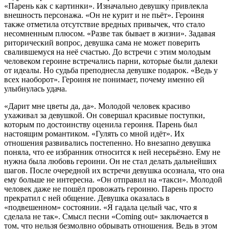
«Парень как с картинки». Изначально девушку привлекла
внешность персонажа. «Он не курит и не пьёт». Героиня
также отметила отсутствие вредных привычек, что стало
несомненным плюсом. «Разве так бывает в жизни». Задавая
риторический вопрос, девушка сама не может поверить
свалившемуся на неё счастью. До встречи с этим молодым
человеком героине встречались парни, которые были далеки
от идеалы. Но судьба преподнесла девушке подарок. «Ведь у
всех наоборот». Героиня не понимает, почему именно ей
улыбнулась удача.
«Дарит мне цветы да, да». Молодой человек красиво
ухаживал за девушкой. Он совершал красивые поступки,
которым по достоинству оценила героиня. Парень был
настоящим романтиком. «Гулять со мной идёт». Их
отношения развивались постепенно. Но внезапно девушка
поняла, что ее избранник относится к ней несерьёзно. Ему не
нужна была любовь героини. Он не стал делать дальнейших
шагов. После очередной их встречи девушка осознала, что она
ему больше не интересна. «Он отправил на «такси». Молодой
человек даже не пошёл провожать героиню. Парень просто
прекратил с ней общение. Девушка оказалась в
«подвешенном» состоянии. «Я гадала целый час, что я
сделала не так». Смысл песни «Coming out» заключается в
том, что нельзя безмолвно обрывать отношения. Ведь в этом