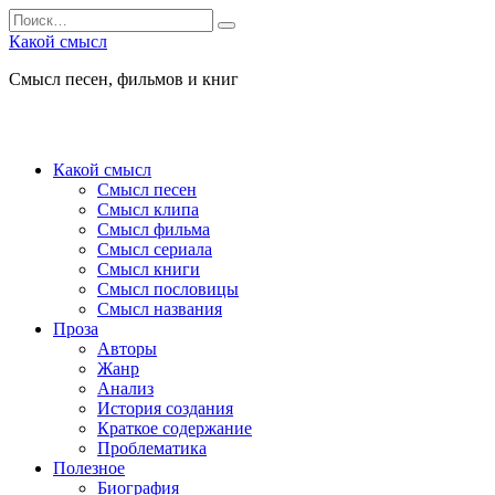
Перейти
Search
к
for:
Какой смысл
содержанию
Смысл песен, фильмов и книг
Какой смысл
Смысл песен
Смысл клипа
Смысл фильма
Смысл сериала
Смысл книги
Смысл пословицы
Смысл названия
Проза
Авторы
Жанр
Анализ
История создания
Краткое содержание
Проблематика
Полезное
Биография