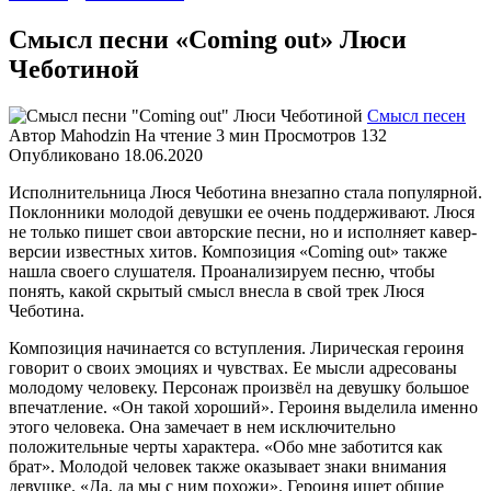
Смысл песни «Coming out» Люси
Чеботиной
Смысл песен
Автор
Mahodzin
На чтение
3 мин
Просмотров
132
Опубликовано
18.06.2020
Исполнительница Люся Чеботина внезапно стала популярной.
Поклонники молодой девушки ее очень поддерживают. Люся
не только пишет свои авторские песни, но и исполняет кавер-
версии известных хитов. Композиция «Coming out» также
нашла своего слушателя. Проанализируем песню, чтобы
понять, какой скрытый смысл внесла в свой трек Люся
Чеботина.
Композиция начинается со вступления. Лирическая героиня
говорит о своих эмоциях и чувствах. Ее мысли адресованы
молодому человеку. Персонаж произвёл на девушку большое
впечатление. «Он такой хороший». Героиня выделила именно
этого человека. Она замечает в нем исключительно
положительные черты характера. «Обо мне заботится как
брат». Молодой человек также оказывает знаки внимания
девушке. «Да, да мы с ним похожи». Героиня ищет общие