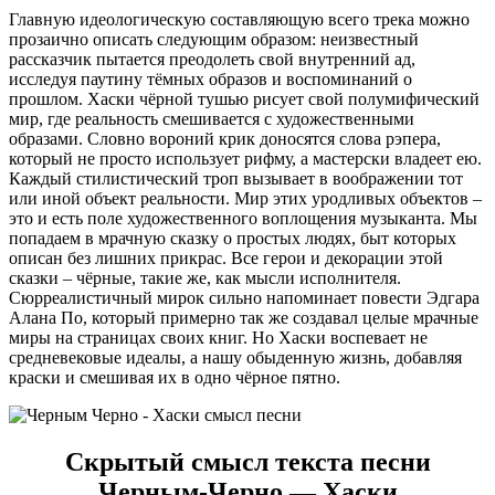
Главную идеологическую составляющую всего трека можно
прозаично описать следующим образом: неизвестный
рассказчик пытается преодолеть свой внутренний ад,
исследуя паутину тёмных образов и воспоминаний о
прошлом. Хаски чёрной тушью рисует свой полумифический
мир, где реальность смешивается с художественными
образами. Словно вороний крик доносятся слова рэпера,
который не просто использует рифму, а мастерски владеет ею.
Каждый стилистический троп вызывает в воображении тот
или иной объект реальности. Мир этих уродливых объектов –
это и есть поле художественного воплощения музыканта. Мы
попадаем в мрачную сказку о простых людях, быт которых
описан без лишних прикрас. Все герои и декорации этой
сказки – чёрные, такие же, как мысли исполнителя.
Сюрреалистичный мирок сильно напоминает повести Эдгара
Алана По, который примерно так же создавал целые мрачные
миры на страницах своих книг. Но Хаски воспевает не
средневековые идеалы, а нашу обыденную жизнь, добавляя
краски и смешивая их в одно чёрное пятно.
Скрытый смысл текста песни
Черным-Черно — Хаски