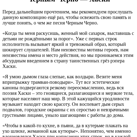
Перед дальнейшим прочтением, мы рекомендуем прослушать
данную композицию ещё раз, чтобы освежить свою память и
лучше понять, о чем же песня Черным Черно.
«Когда ты меня раскусишь, женный мой сахарок, выставишь с
детьми не рождёнными за порог». Уже с первых строк
исполнитель вызывает яркий и тревожный образ, который
шокирует слушателей. Нам неизвестны мотивы героев, нам
неизвестны имена и место действия, но мы проникаемся этим
абсурдным введением в страну таинственных грёз рэпера
Хаски.
«Я умою дымом глаза слепые, как волдыри. Везите меня
вприпрыжку трамваи-поводыри». Тут все эстетические
каноны подвергаются резкому переосмыслению, ведь вся
поэзия Хаски – это гноящиеся, разлагающиеся и мерзкие тела,
которые населяют наш мир. В этой кажущийся уродливости
музыкант находит свою красоту. Он воспевает дым серых
подвалов, городские окраины с их серостью и невзрачными
грустными лицами, уныло шагающими с работы до дома.
«Чтобы в какой-то кухне, в пьяни, да в кутерьме плакать на
ухо шлюхе, жеманной как кутюрье». Непонятно, чем именно
вдохновлялся Хаски при написании этих строк, но в каждой