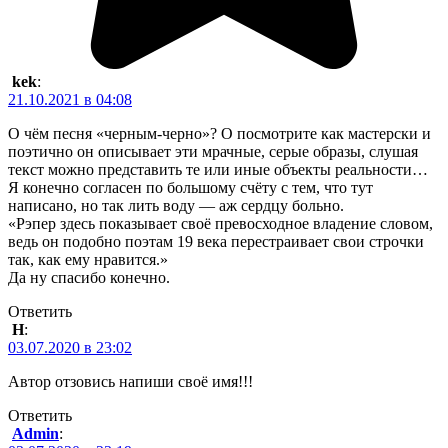
kek
:
21.10.2021 в 04:08
О чём песня «черным-черно»? О посмотрите как мастерски и
поэтично он описывает эти мрачные, серые образы, слушая
текст можно представить те или иные объекты реальности…
Я конечно согласен по большому счёту с тем, что тут
написано, но так лить воду — аж сердцу больно.
«Рэпер здесь показывает своё превосходное владение словом,
ведь он подобно поэтам 19 века перестраивает свои строчки
так, как ему нравится.»
Да ну спасибо конечно.
Ответить
Н
:
03.07.2020 в 23:02
Автор отзовись напиши своё имя!!!
Ответить
Admin
: