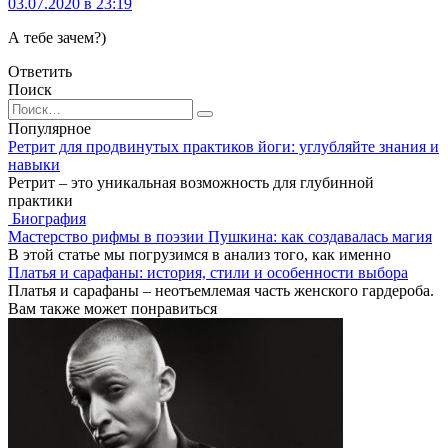
03.07.2020 в 23:19
А тебе зачем?)
Ответить
Поиск
Search
for:
Популярное
Ретрит для продвинутых практиков йоги: углубляйте знания и
навыки
Ретрит – это уникальная возможность для глубинной
практики
Биография
Мастерство рифмы в поэзии Пушкина: как создавалась магия
В этой статье мы погрузимся в анализ того, как именно
Платья и сарафаны: история, стили и особенности выбора
Платья и сарафаны – неотъемлемая часть женского гардероба.
Вам также может понравиться