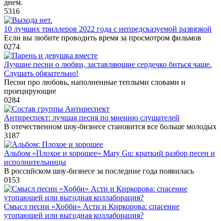
днем.
5
316
10 лучших триллеров 2022 года с непредсказуемой развязкой
Если вы любите проводить время за просмотром фильмов
0
274
Лучшие песни о любви, заставляющие сердечко биться чаще.
Слушать обязательно!
Песни про любовь, наполненные теплыми словами и
проецирующие
0
284
Антиреспект: лучшая песня по мнению слушателей
В отечественном шоу-бизнесе становится все больше молодых
3
187
Альбом «Плохое и хорошее» Mary Gu: краткий разбор песен и
исполнительницы
В российском шоу-бизнесе за последние года появилась
0
153
Смысл песни «Хобби» Асти и Киркорова: спасение
утопающей или выгодная коллаборация?