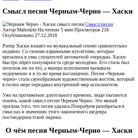
Смысл песни Черным-Черно — Хаски
Смысл песен
Автор
Mahodzin
На чтение
5 мин
Просмотров
218
Опубликовано
27.12.2018
Рэпер Хаски взошёл на музыкальный олимп сравнительно
недавно. Со своими взрывными куплетами, которые
врезались в умы слушателей автоматной очередью, Хаски
быстро обрёл популярность среди молодёжи. Его стиль был
непохож ни на что, а манера исполнения вызывала
недоумение и в то же время восхищение. Песня «Черным
черно» стала своеобразным художественным жестом, который
в полно мере передавал внутренний мир исполнителя.
Уже на протяжении длительного времени, люди пытаются
понять, какой смысл песни Черным Черно. Это явный
признак того, что песня удалась.Попробуем разобраться в
смыслах и значениях этого лаконичного шедевра
постмодернистской лирики.
О чём песня Черным-Черно — Хаски