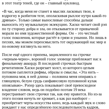
в этот театр теней, где он – главный кукловод.
«В час, когда меня не станет в мыслях ласковых твои, я
вздрогну в разбитом теле, ополаскивая рыхлое нутро какой-то
дрянью». Только самые выносливые способны дальше
выносить эту музыкальную экзекуцию. Хаски читает свой рэп
по ту сторону добра и зла, он отказывается от привычной
морали во имя художественной формы. Он – это честный
голос поколения, которые растёт в грязи и унынии. Но лишь в
песнях, мы можем переосмыслить тот окружающий нас мир и
по-новому взглянуть на него.
После ещё одного припева, зацикленного на строчке
«черным-черно», вороний голос зловеще приближает нас к
финальному аккорду. В последний строчках быстрым
речитативом Хаски разрезает холст, из которого целым
потоком сыплются рифмы, образы и смыслы. «Эта нить –
пуповина моя, в ней длины – половина меня опираясь о
глянцевую, белую грудь санфаянсовую пуповиной кулак
опоясываю». Рэпер здесь показывает своё превосходное
владение словом, ведь он подобно поэтам 19 века
перестраивает свои строчки так, как ему нравится. Но из-за
этого поэзия ничуть не хромает, а как раз наоборот –
приобретает черты искусства кино, ведь каждый звук и слово
рождают у нас определённую последовательность кадров,