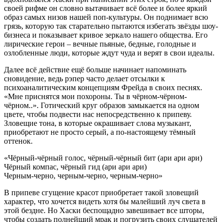
своей рифме он словно вытачивает всё более и более яркий
образ самых низов нашей поп-культуры. Он поднимает всю
грязь, которую так старательно пытаются избегать звёзды шоу-
бизнеса и показывает кривое зеркало нашего общества. Его
лирические герои – вечные пьяные, бедные, голодные и
озлобленные люди, которые ждут чуда и верят в свои идеалы.
Далее всё действие ещё больше начинает напоминать
сновидение, ведь рэпер часто делает отсылки к
психоаналитическим концепциям Фрейда в своих песнях.
«Мне приснятся мои похороны. Ты в чёрном-чёрном-
чёрном..». Готический круг образов замыкается на одном
цвете, чтобы подвести нас непосредственно к припеву.
Зловещие тона, в которые окрашивает слова музыкант,
приобретают не просто серый, а по-настоящему тёмный
оттенок.
«Чёрный-чёрный голос, чёрный-чёрный бит (ари ари ари)
Чёрный компас, чёрный гид (ари ари ари)
Черным-черно, черным-черно, черным-черно»
В припеве сгущение красот приобретает такой зловещий
характер, что хочется видеть хотя бы малейший луч света в
этой бездне. Но Хаски беспощадно завешивает все шторы,
чтобы создать полнейший мрак и погрузить своих слушателей