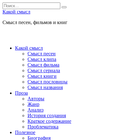
Перейти
Search
к
for:
Какой смысл
содержанию
Смысл песен, фильмов и книг
Какой смысл
Смысл песен
Смысл клипа
Смысл фильма
Смысл сериала
Смысл книги
Смысл пословицы
Смысл названия
Проза
Авторы
Жанр
Анализ
История создания
Краткое содержание
Проблематика
Полезное
Биография