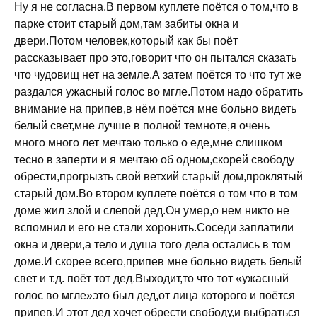
Ну я не согласна.В первом куплете поётся о том,что в
парке стоит старый дом,там забиты окна и
двери.Потом человек,который как бы поёт
рассказывает про это,говорит что он пытался сказать
что чудовищ нет на земле.А затем поётся то что тут же
раздался ужасный голос во мгле.Потом надо обратить
внимание на припев,в нём поётся мне больно видеть
белый свет,мне лучше в полной темноте,я очень
много много лет мечтаю только о еде,мне слишком
тесно в заперти и я мечтаю об одном,скорей свободу
обрести,прогрызть свой ветхий старый дом,проклятый
старый дом.Во втором куплете поётся о том что в том
доме жил злой и слепой дед.Он умер,о нем никто не
вспомнил и его не стали хоронить.Соседи заплатили
окна и двери,а тело и душа того дела остались в том
доме.И скорее всего,припев мне больно видеть белый
свет и т.д. поёт тот дед.Выходит,то что тот «ужасный
голос во мгле»это был дед,от лица которого и поётся
припев.И этот дед хочет обрести свободу,и выбраться