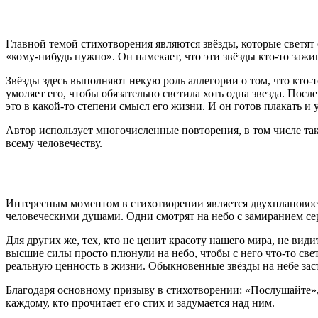
Главной темой стихотворения являются звёзды, которые светят 
«кому-нибудь нужно». Он намекает, что эти звёзды кто-то заж
Звёзды здесь выполняют некую роль аллегории о том, что кто-т
умоляет его, чтобы обязательно светила хоть одна звезда. Посл
это в какой-то степени смысл его жизни. И он готов плакать и 
Автор использует многочисленные повторения, в том числе та
всему человечеству.
Интересным моментом в стихотворении является двухплановое
человеческими душами. Одни смотрят на небо с замиранием сер
Для других же, тех, кто не ценит красоту нашего мира, не види
высшие силы просто плюнули на небо, чтобы с него что-то све
реальную ценность в жизни. Обыкновенные звёзды на небе заст
Благодаря основному призыву в стихотворении: «Послушайте», 
каждому, кто прочитает его стих и задумается над ним.