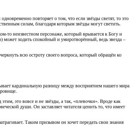
одновременно повторяет о том, что если звёзды светят, то это
ственным силам, благодаря которым звёзды могут светить.
ком-то неизвестном персонаже, который врывается к Богу и
это) может ходить спокойный и умиротворённый, ведь звезда –
черкнуть всю остроту своего вопроса, который обращён ко
азывает кардинальную разницу между восприятием нашего мира
кровище.
этим, это вовсе и не звёзды, а так, «плевочки». Вроде как
еческой души. Он заставляет читателя ценить то, что имеет
затрагивает. Таким призывом он хочет передать свои знания