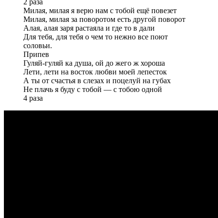
2 раза
Милая, милая я верю нам с тобой ещё повезет
Милая, милая за поворотом есть другой поворот
Алая, алая заря растаяла и где то в дали
Для тебя, для тебя о чем то нежно все поют
соловьи.
Припев
Гуляй-гуляй ка душа, ой до жего ж хороша
Лети, лети на восток любви моей лепесток
А ты от счастья в слезах и поцелуй на губах
Не плачь я буду с тобой — с тобою одной
4 раза