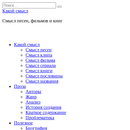
Перейти
Search
к
for:
Какой смысл
содержанию
Смысл песен, фильмов и книг
Какой смысл
Смысл песен
Смысл клипа
Смысл фильма
Смысл сериала
Смысл книги
Смысл пословицы
Смысл названия
Проза
Авторы
Жанр
Анализ
История создания
Краткое содержание
Проблематика
Полезное
Биография