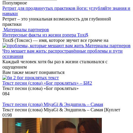
for:
Популярное
Ретрит для продвинутых практиков йоги: углубляйте знания и
навыки
Ретрит – это уникальная возможность для глубинной
практики
Материалы партнеров
Интересные факты из жизни рэпера Toxi$
Toxi$ (Токсис) — имя, которое звучит все громче на
Материалы партнеров
Что мешает вам жить: распространённые проблемы и пути
осознания
Каждый человек хотя бы раз в жизни сталкивался с
ощущением
Вам также может понравиться
Текст песни (слова) «Бог проклятых» – БИ2
Текст песни (слова) «Бог проклятых»
0
84
Текст песни (слова) MiyaGi & Эндшпиль – Самая
Текст песни (слова) MiyaGi & Эндшпиль – Самая [Куплет
0
198