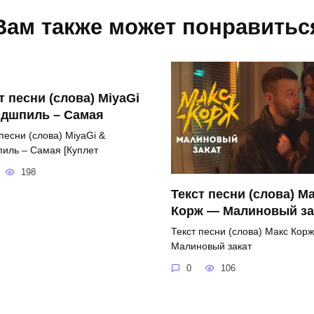
Вам также может понравитьс
т песни (слова) MiyaGi
ндшпиль – Самая
песни (слова) MiyaGi &
иль – Самая [Куплет
198
Текст песни (слова) М
Корж — Малиновый за
Текст песни (слова) Макс Кор
Малиновый закат
0
106