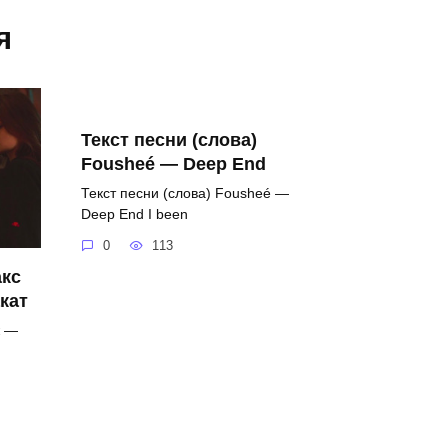
я
Текст песни (слова)
Fousheé — Deep End
Текст песни (слова) Fousheé —
Deep End I been
0
113
акс
кат
ж —