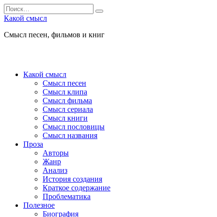
Перейти
Search
к
for:
Какой смысл
содержанию
Смысл песен, фильмов и книг
Какой смысл
Смысл песен
Смысл клипа
Смысл фильма
Смысл сериала
Смысл книги
Смысл пословицы
Смысл названия
Проза
Авторы
Жанр
Анализ
История создания
Краткое содержание
Проблематика
Полезное
Биография