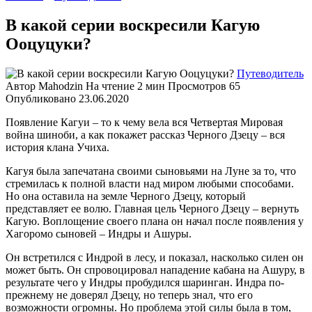
В какой серии воскресили Кагую
Ооцуцуки?
Путеводитель
Автор
Mahodzin
На чтение
2 мин
Просмотров
65
Опубликовано
23.06.2020
Появление Кагуи – то к чему вела вся Четвертая Мировая
война шиноби, а как покажет рассказ Черного Дзецу – вся
история клана Учиха.
Кагуя была запечатана своими сыновьями на Луне за то, что
стремилась к полной власти над миром любыми способами.
Но она оставила на земле Черного Дзецу, который
представляет ее волю. Главная цель Черного Дзецу – вернуть
Кагую. Воплощение своего плана он начал после появления у
Хагоромо сыновей – Индры и Ашуры.
Он встретился с Индрой в лесу, и показал, насколько силен он
может быть. Он спровоцировал нападение кабана на Ашуру, в
результате чего у Индры пробудился шаринган. Индра по-
прежнему не доверял Дзецу, но теперь знал, что его
возможности огромны. Но проблема этой силы была в том,