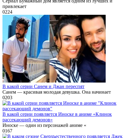
Сериал Бумажный дом является одним из лучших и
привлекает
0
224
В какой серии Санем и Джан переспят
Санем — красивая молодая девушка. Она начинает
0
203
В какой серии появляется Иноске в аниме «Клинок
рассекающий демонов»
Иноске — один из персонажей аниме «
0
167