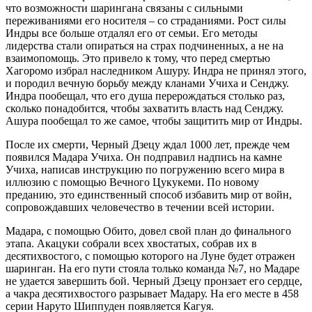
что возможности шарингана связаны с сильными
переживаниями его носителя – со страданиями. Рост силы
Индры все больше отдалял его от семьи. Его методы
лидерства стали опираться на страх подчиненных, а не на
взаимопомощь. Это привело к тому, что перед смертью
Хагоромо избрал наследником Ашуру. Индра не принял этого,
и породил вечную борьбу между кланами Учиха и Сенджу.
Индра пообещал, что его душа перерождаться столько раз,
сколько понадобится, чтобы захватить власть над Сенджу.
Ашура пообещал то же самое, чтобы защитить мир от Индры.
После их смерти, Черный Дзецу ждал 1000 лет, прежде чем
появился Мадара Учиха. Он подправил надпись на камне
Учиха, написав инструкцию по погружению всего мира в
иллюзию с помощью Вечного Цукукеми. По новому
преданию, это единственный способ избавить мир от войн,
сопровождавших человечество в течении всей истории.
Мадара, с помощью Обито, довел свой план до финального
этапа. Акацуки собрали всех хвостатых, собрав их в
десятихвостого, с помощью которого на Луне будет отражен
шаринган. На его пути стояла только команда №7, но Мадаре
не удается завершить бой. Черный Дзецу пронзает его сердце,
а чакра десятихвостого разрывает Мадару. На его месте в 458
серии Наруто Шиппуден появляется Кагуя.