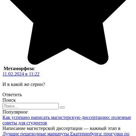
Метаморфоза
:
11.02.2024 в 11:22
И в какой же серии?
Ответить
Поиск
Search
for:
Популярное
Как успешно написать магистерскую диссертацию: полезные
советы для студентов
Написание магистерской диссертации — важный этап в
Лучшие пешеходные маршруты Екатеринбурга: прогулки по