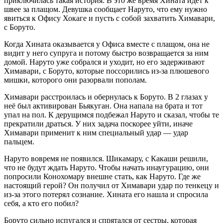
приключилась такая история. В это же время Хината идёт к
швее за плащом. Девушка сообщает Наруто, что ему нужно
явиться к Офису Хокаге и пусть с собой захватить Химавари,
с Боруто.
Когда Хината оказывается у Офиса вместе с плащом, она не
видит у него супруга и потому быстро возвращается за ним
домой. Наруто уже собрался и уходит, но его задерживают
Химавари, с Боруто, которые поссорились из-за плюшевого
мишки, которого они разорвали пополам.
Химавари расстроилась и обернулась к Боруто. В 2 глазах у
неё был активирован Бьякуган. Она напала на брата и тот
упал на пол. К дерущимся подбежал Наруто и сказал, чтобы те
прекратили драться. У них задача поскорее уйти, иначе
Химавари применит к ним специальный удар — удар
пальцем.
Наруто вовремя не появился. Шикамару, с Какаши решили,
что не будут ждать Наруто. Чтобы начать инаугурацию, они
попросили Конохомару внешне стать, как Наруто. Где же
настоящий герой? Он получил от Химавари удар по тенкецу и
из-за этого потерял сознание. Хината его нашла и спросила
себя, а кто его побил?
Боруто сильно испугался и спрятался от сестры, которая