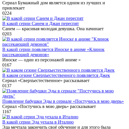
Сериал Бумажный дом является одним из лучших и
привлекает
0
224
В какой серии Санем и Джан переспят
Санем — красивая молодая девушка. Она начинает
0
203
В какой серии появляется Иноске в аниме «Клинок
рассекающий демонов»
Иноске — один из персонажей аниме «
0
167
В каком сезоне Сверхъестественного появляется Джек
Сериал «Сверхъестественное» рассказывает
0
137
Появление бабушки Эды в сериале «Постучись в мою дверь»
Сериал «Постучись в мою дверь» рассказывает
1
167
В какой серии Эда уехала в Италию
Эда мечтала закончить своё обучение и для этого была