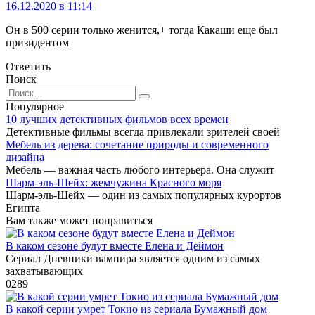
16.12.2020 в 11:14
Он в 500 серии только женится,+ тогда Какаши еще был
призидентом
Ответить
Поиск
Search
for:
Популярное
10 лучших детективных фильмов всех времен
Детективные фильмы всегда привлекали зрителей своей
Мебель из дерева: сочетание природы и современного
дизайна
Мебель — важная часть любого интерьера. Она служит
Шарм-эль-Шейх: жемчужина Красного моря
Шарм-эль-Шейх — один из самых популярных курортов
Египта
Вам также может понравиться
В каком сезоне будут вместе Елена и Деймон
Сериал Дневники вампира является одним из самых
захватывающих
0
289
В какой серии умрет Токио из сериала Бумажный дом