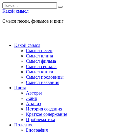
Перейти
Search
к
for:
Какой смысл
содержанию
Смысл песен, фильмов и книг
Какой смысл
Смысл песен
Смысл клипа
Смысл фильма
Смысл сериала
Смысл книги
Смысл пословицы
Смысл названия
Проза
Авторы
Жанр
Анализ
История создания
Краткое содержание
Проблематика
Полезное
Биография