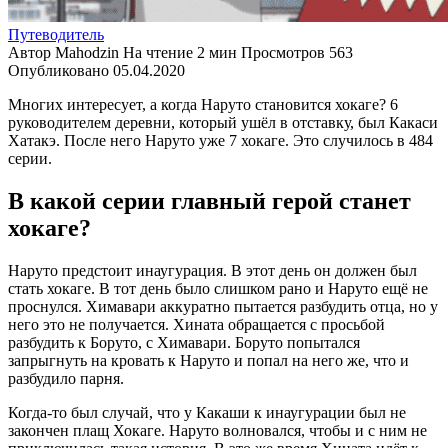
Путеводитель
Автор
Mahodzin
На чтение
2 мин
Просмотров
563
Опубликовано
05.04.2020
Многих интересует, а когда Наруто становится хокаге? 6
руководителем деревни, который ушёл в отставку, был Какаси
Хатакэ. После него Наруто уже 7 хокаге. Это случилось в 484
серии.
В какой серии главный герой станет
хокаге?
Наруто предстоит инаугурация. В этот день он должен был
стать хокаге. В тот день было слишком рано и Наруто ещё не
проснулся. Химавари аккуратно пытается разбудить отца, но у
него это не получается. Хината обращается с просьбой
разбудить к Боруто, с Химавари. Боруто попытался
запрыгнуть на кровать к Наруто и попал на него же, что и
разбудило парня.
Когда-то был случай, что у Какаши к инаугурации был не
закончен плащ Хокаге. Наруто волновался, чтобы и с ним не