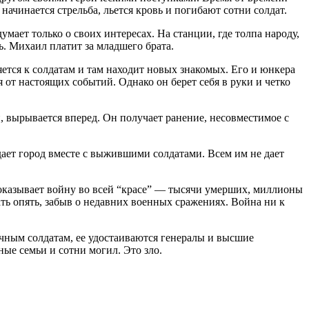
чинается стрельба, льется кровь и погибают сотни солдат.
мает только о своих интересах. На станции, где толпа народу,
ь. Михаил платит за младшего брата.
яется к солдатам и там находит новых знакомых. Его и юнкера
 от настоящих событий. Однако он берет себя в руки и четко
, вырывается вперед. Он получает ранение, несовместимое с
дает город вместе с выжившими солдатами. Всем им не дает
показывает войну во всей “красе” — тысячи умерших, миллионы
вать опять, забыв о недавних военных сражениях. Война ни к
чным солдатам, ее удостаиваются генералы и высшие
е семьи и сотни могил. Это зло.