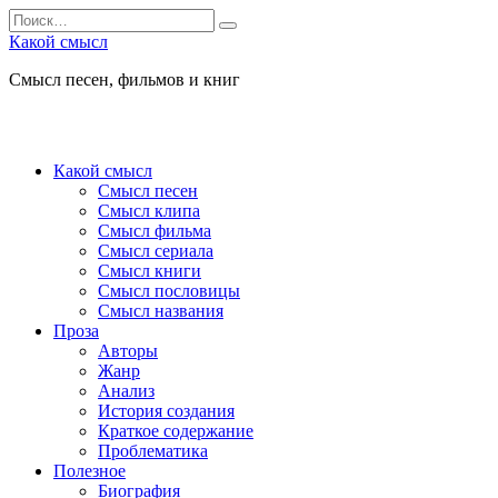
Перейти
Search
к
for:
Какой смысл
содержанию
Смысл песен, фильмов и книг
Какой смысл
Смысл песен
Смысл клипа
Смысл фильма
Смысл сериала
Смысл книги
Смысл пословицы
Смысл названия
Проза
Авторы
Жанр
Анализ
История создания
Краткое содержание
Проблематика
Полезное
Биография