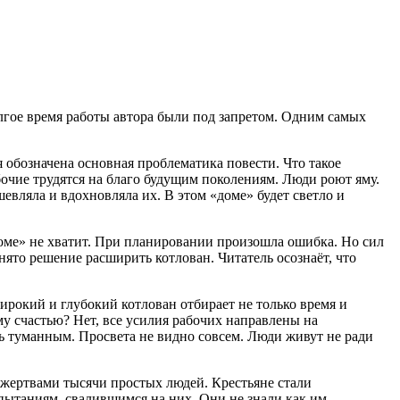
лгое время работы автора были под запретом. Одним самых
 обозначена основная проблематика повести. Что такое
бочие трудятся на благо будущим поколениям. Люди роют яму.
вляла и вдохновляла их. В этом «доме» будет светло и
доме» не хватит. При планировании произошла ошибка. Но сил
ято решение расширить котлован. Читатель осознаёт, что
ирокий и глубокий котлован отбирает не только время и
му счастью? Нет, все усилия рабочих направлены на
ть туманным. Просвета не видно совсем. Люди живут не ради
 жертвами тысячи простых людей. Крестьяне стали
спытаниям, свалившимся на них. Они не знали как им