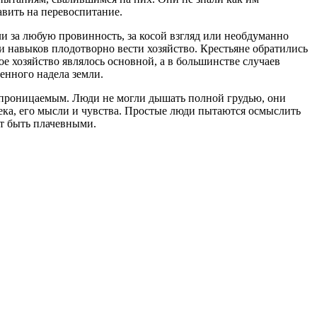
авить на перевоспитание.
и за любую провинность, за косой взгляд или необдуманно
 и навыков плодотворно вести хозяйство. Крестьяне обратились
е хозяйство являлось основной, а в большинстве случаев
енного надела земли.
 непроницаемым. Люди не могли дышать полной грудью, они
ека, его мысли и чувства. Простые люди пытаются осмыслить
ут быть плачевными.