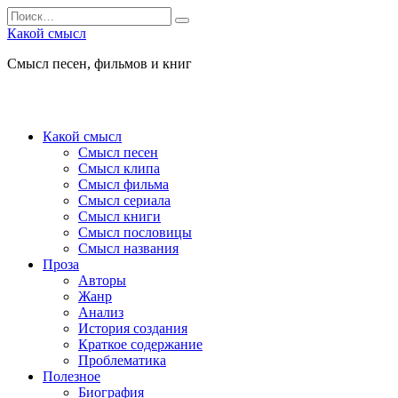
Перейти
Search
к
for:
Какой смысл
содержанию
Смысл песен, фильмов и книг
Какой смысл
Смысл песен
Смысл клипа
Смысл фильма
Смысл сериала
Смысл книги
Смысл пословицы
Смысл названия
Проза
Авторы
Жанр
Анализ
История создания
Краткое содержание
Проблематика
Полезное
Биография