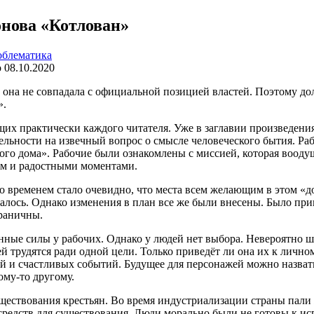
онова «Котлован»
блематика
о
08.10.2020
и она не совпадала с официальной позицией властей. Поэтому до
».
щих практически каждого читателя. Уже в заглавии произведения
ельности на извечный вопрос о смысле человеческого бытия. Ра
о дома». Рабочие были ознакомлены с миссией, которая воодуше
ем и радостными моментами.
со временем стало очевидно, что места всем желающим в этом «
алось. Однако изменения в план все же были внесены. Было прин
граничны.
нные силы у рабочих. Однако у людей нет выбора. Невероятно ш
 трудятся ради одной цели. Только приведёт ли она их к лично
тей и счастливых событий. Будущее для персонажей можно назва
ому-то другому.
уществования крестьян. Во время индустриализации страны пали
 средств для существования. Люди морально были не готовы к и