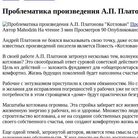
Проблематика произведения А.П. Плат
Про
Автор
Mahodzin
На чтение
3 мин
Просмотров
90
Опубликован
Андрей Платонов не боялся высказывать свою точку, даже есл
известных произведений писателя является Повесть «Котлован
В своей работе А.П. Платонов затронул несколько тем, волную
котлован? Это своеобразный ответ суровой советской действит
Цель их действий — заложить фундамент для «общепролетарског
комфортно. Жизнь будущих поколений будет наполнена счасть
Рабочие с энтузиазмом приступили к своим обязанностям. Но 
и желания для исправления погрешностей у рабочих уже не ост
потребности в этом строящемся «доме» будут практически без
Масштабы котлована огромны. Эта стройка забирает все жизне
жизненную энергию у рабочих, но и здоровье. Множество людей
строительство котлована, а не на создание собственных радос
своего собственного счастья, они создают комфортную жизнь к
Еще одной темой, затронутой авторов, является тема смысла с
заложниками обстоятельств. У них просто не было достаточно