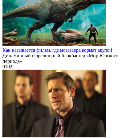
Как называется фильм, где мозазавра кормят акулой
Динамичный и зрелищный блокбастер «Мир Юрского
периода»
0
102