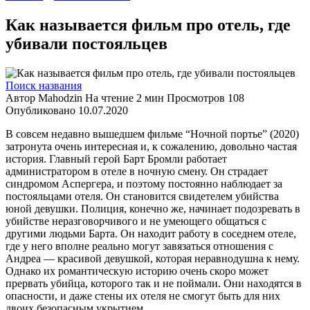
Как называется фильм про отель, где
убивали постояльцев
Поиск названия
Автор
Mahodzin
На чтение
2 мин
Просмотров
108
Опубликовано
10.07.2020
В совсем недавно вышедшем фильме “Ночной портье” (2020)
затронута очень интересная и, к сожалению, довольно частая
история. Главный герой Барт Бромли работает
администратором в отеле в ночную смену. Он страдает
синдромом Аспергера, и поэтому постоянно наблюдает за
постояльцами отеля. Он становится свидетелем убийства
юной девушки. Полиция, конечно же, начинает подозревать в
убийстве неразговорчивого и не умеющего общаться с
другими людьми Барта. Он находит работу в соседнем отеле,
где у него вполне реально могут завязаться отношения с
Андреа — красивой девушкой, которая неравнодушна к нему.
Однако их романтическую историю очень скоро может
прервать убийца, которого так и не поймали. Они находятся в
опасности, и даже стены их отеля не смогут быть для них
двоих безопасным укрытием.