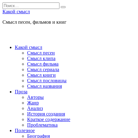
Перейти
Search
к
for:
Какой смысл
содержанию
Смысл песен, фильмов и книг
Какой смысл
Смысл песен
Смысл клипа
Смысл фильма
Смысл сериала
Смысл книги
Смысл пословицы
Смысл названия
Проза
Авторы
Жанр
Анализ
История создания
Краткое содержание
Проблематика
Полезное
Биография