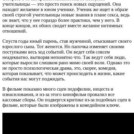
учительницы — это просто поиск новых ощущений. Она
находит желаемое в юном ученике. Ученик же ищет в образе
своей строгой учительницы новые знания в плане секса, ведь
он знает, что у нее гораздо более практики, чем у него. В
конце концов, их обоих сводит вместе желание интимных
отношений.
Спустя годы юный парень, став мужчиной, отыскивает своего
взрослого сына. Тот женится. Но папочка изменяет своими
поступками весь ход событий. Он ведет себя совсем
неадекватно, вытворяя непонятно что. Так ведут себя люди,
которые выросли слишком рано мимо своей воли. Однако это
не просто психологическая драма, это, скорее, комедия,
которая показывает, что может происходить в жизни, какие
события нас могут поджидать.
В фильме показано много сцен педофилии, инцеста и
изнасилования, и из-за этого кинофильм провалил все
кассовые сборы. Он подвергся критике из-за подобных сцен в
фильме, которые были изображены в комедийном ключе.