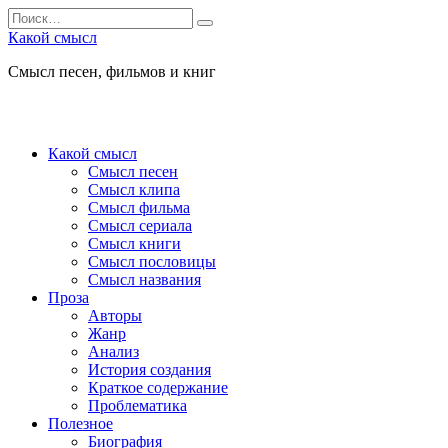
Перейти
Search
к
for:
Какой смысл
содержанию
Смысл песен, фильмов и книг
Какой смысл
Смысл песен
Смысл клипа
Смысл фильма
Смысл сериала
Смысл книги
Смысл пословицы
Смысл названия
Проза
Авторы
Жанр
Анализ
История создания
Краткое содержание
Проблематика
Полезное
Биография