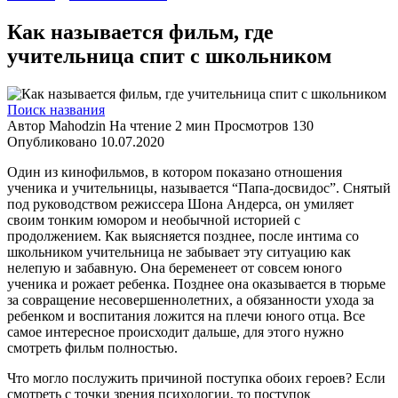
Как называется фильм, где
учительница спит с школьником
Поиск названия
Автор
Mahodzin
На чтение
2 мин
Просмотров
130
Опубликовано
10.07.2020
Один из кинофильмов, в котором показано отношения
ученика и учительницы, называется “Папа-досвидос”. Снятый
под руководством режиссера Шона Андерса, он умиляет
своим тонким юмором и необычной историей с
продолжением. Как выясняется позднее, после интима со
школьником учительница не забывает эту ситуацию как
нелепую и забавную. Она беременеет от совсем юного
ученика и рожает ребенка. Позднее она оказывается в тюрьме
за совращение несовершеннолетних, а обязанности ухода за
ребенком и воспитания ложится на плечи юного отца. Все
самое интересное происходит дальше, для этого нужно
смотреть фильм полностью.
Что могло послужить причиной поступка обоих героев? Если
смотреть с точки зрения психологии, то поступок