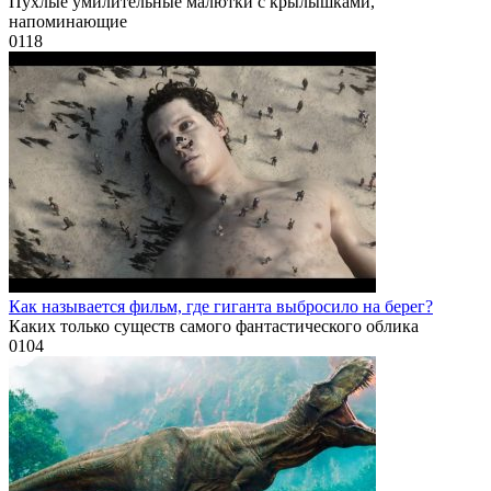
Пухлые умилительные малютки с крылышками,
напоминающие
0
118
Как называется фильм, где гиганта выбросило на берег?
Каких только существ самого фантастического облика
0
104