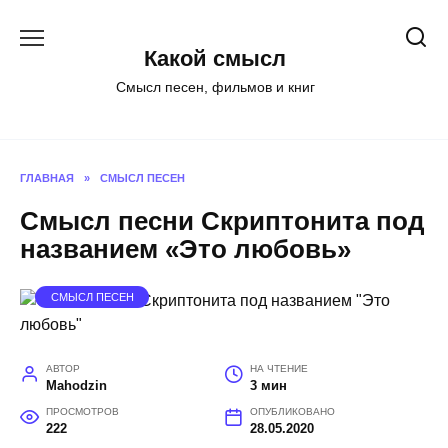
Перейти
к
Какой смысл
содержанию
Смысл песен, фильмов и книг
ГЛАВНАЯ
»
СМЫСЛ ПЕСЕН
Смысл песни Скриптонита под
названием «Это любовь»
СМЫСЛ ПЕСЕН
АВТОР
НА ЧТЕНИЕ
Mahodzin
3 мин
ПРОСМОТРОВ
ОПУБЛИКОВАНО
222
28.05.2020