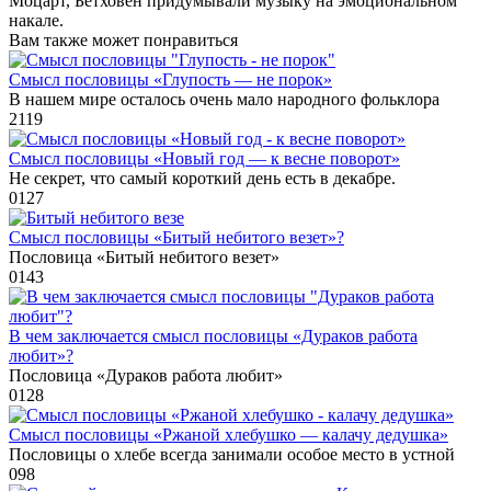
Моцарт, Бетховен придумывали музыку на эмоциональном
накале.
Вам также может понравиться
Смысл пословицы «Глупость — не порок»
В нашем мире осталось очень мало народного фольклора
2
119
Смысл пословицы «Новый год — к весне поворот»
Не секрет, что самый короткий день есть в декабре.
0
127
Смысл пословицы «Битый небитого везет»?
Пословица «Битый небитого везет»
0
143
В чем заключается смысл пословицы «Дураков работа
любит»?
Пословица «Дураков работа любит»
0
128
Смысл пословицы «Ржаной хлебушко — калачу дедушка»
Пословицы о хлебе всегда занимали особое место в устной
0
98