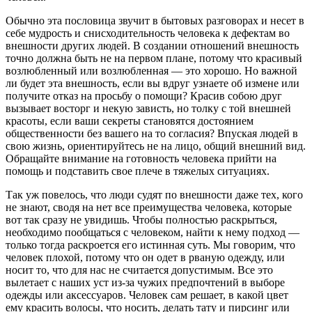
Обычно эта пословица звучит в бытовых разговорах и несет в
себе мудрость и снисходительность человека к дефектам во
внешности других людей. В создании отношений внешность
точно должна быть не на первом плане, потому что красивый
возлюбленный или возлюбленная — это хорошо. Но важной
ли будет эта внешность, если вы вдруг узнаете об измене или
получите отказ на просьбу о помощи? Красив собою друг
вызывает восторг и некую зависть, но толку с той внешней
красоты, если ваши секреты становятся достоянием
общественности без вашего на то согласия? Впуская людей в
свою жизнь, ориентируйтесь не на лицо, общий внешний вид.
Обращайте внимание на готовность человека прийти на
помощь и подставить свое плече в тяжелых ситуациях.
Так уж повелось, что люди судят по внешности даже тех, кого
не знают, сводя на нет все преимущества человека, которые
вот так сразу не увидишь. Чтобы полностью раскрыться,
необходимо пообщаться с человеком, найти к нему подход —
только тогда раскроется его истинная суть. Мы говорим, что
человек плохой, потому что он одет в рваную одежду, или
носит то, что для нас не считается допустимым. Все это
вылетает с наших уст из-за чужих предпочтений в выборе
одежды или аксессуаров. Человек сам решает, в какой цвет
ему красить волосы, что носить, делать тату и пирсинг или