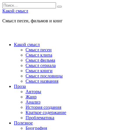
Перейти
Search
к
for:
Какой смысл
содержанию
Смысл песен, фильмов и книг
Какой смысл
Смысл песен
Смысл клипа
Смысл фильма
Смысл сериала
Смысл книги
Смысл пословицы
Смысл названия
Проза
Авторы
Жанр
Анализ
История создания
Краткое содержание
Проблематика
Полезное
Биография