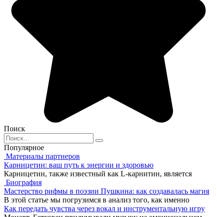
Поиск
Search
for:
Популярное
Материалы партнеров
Карницетин: ваш путь к энергии и здоровью
Карницетин, также известный как L-карнитин, является
Биография
Мастерство рифмы в поэзии Пушкина: как создавалась магия
В этой статье мы погрузимся в анализ того, как именно
Как передать чувства через вокал и инструментальную игру