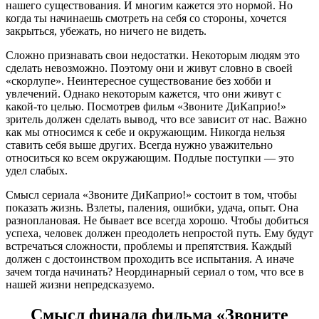
нашего существования. И многим кажется это нормой. Но
когда ты начинаешь смотреть на себя со стороны, хочется
закрыться, убежать, но ничего не видеть.
Сложно признавать свои недостатки. Некоторым людям это
сделать невозможно. Поэтому они и живут словно в своей
«скорлупе». Неинтересное существование без хобби и
увлечений. Однако некоторым кажется, что они живут с
какой-то целью. Посмотрев фильм «Звоните ДиКаприо!»
зритель должен сделать вывод, что все зависит от нас. Важно
как мы относимся к себе и окружающим. Никогда нельзя
ставить себя выше других. Всегда нужно уважительно
относиться ко всем окружающим. Подлые поступки — это
удел слабых.
Смысл сериала «Звоните ДиКаприо!» состоит в том, чтобы
показать жизнь. Взлеты, паления, ошибки, удача, опыт. Она
разноплановая. Не бывает все всегда хорошо. Чтобы добиться
успеха, человек должен преодолеть непростой путь. Ему будут
встречаться сложности, проблемы и препятствия. Каждый
должен с достоинством проходить все испытания. А иначе
зачем тогда начинать? Неординарный сериал о том, что все в
нашей жизни непредсказуемо.
Смысл финала фильма «Звоните