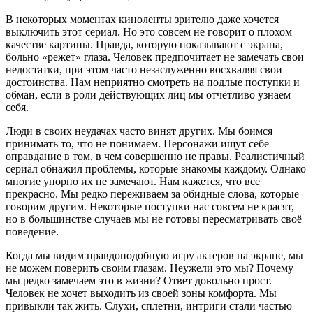
В некоторых моментах киноленты зрителю даже хочется
выключить этот сериал. Но это совсем не говорит о плохом
качестве картины. Правда, которую показывают с экрана,
больно «режет» глаза. Человек предпочитает не замечать свои
недостатки, при этом часто незаслуженно восхваляя свои
достоинства. Нам неприятно смотреть на подлые поступки и
обман, если в роли действующих лиц мы отчётливо узнаем
себя.
Люди в своих неудачах часто винят других. Мы боимся
принимать то, что не понимаем. Персонажи ищут себе
оправдание в том, в чем совершенно не правы. Реалистичный
сериал обнажил проблемы, которые знакомы каждому. Однако
многие упорно их не замечают. Нам кажется, что все
прекрасно. Мы редко переживаем за обидные слова, которые
говорим другим. Некоторые поступки нас совсем не красят,
но в большинстве случаев мы не готовы пересматривать своё
поведение.
Когда мы видим правдоподобную игру актеров на экране, мы
не можем поверить своим глазам. Неужели это мы? Почему
мы редко замечаем это в жизни? Ответ довольно прост.
Человек не хочет выходить из своей зоны комфорта. Мы
привыкли так жить. Слухи, сплетни, интриги стали частью