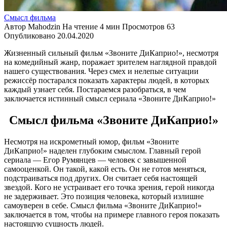
Смысл фильма
Автор
Mahodzin
На чтение
4 мин
Просмотров
63
Опубликовано
20.04.2020
Жизненный сильный фильм «Звоните ДиКаприо!», несмотря
на комедийный жанр, поражает зрителем наглядной правдой
нашего существования. Через смех и нелепые ситуации
режиссёр постарался показать характеры людей, в которых
каждый узнает себя. Постараемся разобраться, в чем
заключается истинный смысл сериала «Звоните ДиКаприо!»
Смысл фильма «Звоните ДиКаприо!»
Несмотря на искрометный юмор, фильм «Звоните
ДиКаприо!» наделен глубоким смыслом. Главный герой
сериала — Егор Румянцев — человек с завышенной
самооценкой. Он такой, какой есть. Он не готов меняться,
подстраиваться под других. Он считает себя настоящей
звездой. Кого не устраивает его точка зрения, герой никогда
не задерживает. Это позиция человека, который излишне
самоуверен в себе. Смысл фильма «Звоните ДиКаприо!»
заключается в том, чтобы на примере главного героя показать
настоящую сущность людей.