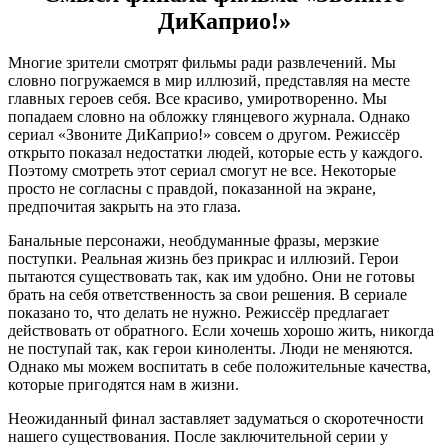
ДиКаприо!»
Многие зрители смотрят фильмы ради развлечений. Мы
словно погружаемся в мир иллюзий, представляя на месте
главных героев себя. Все красиво, умиротворенно. Мы
попадаем словно на обложку глянцевого журнала. Однако
сериал «Звоните ДиКаприо!» совсем о другом. Режиссёр
открыто показал недостатки людей, которые есть у каждого.
Поэтому смотреть этот сериал смогут не все. Некоторые
просто не согласны с правдой, показанной на экране,
предпочитая закрыть на это глаза.
Банальные персонажи, необдуманные фразы, мерзкие
поступки. Реальная жизнь без прикрас и иллюзий. Герои
пытаются существовать так, как им удобно. Они не готовы
брать на себя ответственность за свои решения. В сериале
показано то, что делать не нужно. Режиссёр предлагает
действовать от обратного. Если хочешь хорошо жить, никогда
не поступай так, как герои киноленты. Люди не меняются.
Однако мы можем воспитать в себе положительные качества,
которые пригодятся нам в жизни.
Неожиданный финал заставляет задуматься о скоротечности
нашего существования. После заключительной серии у