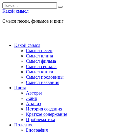
Перейти
Search
к
for:
Какой смысл
содержанию
Смысл песен, фильмов и книг
Какой смысл
Смысл песен
Смысл клипа
Смысл фильма
Смысл сериала
Смысл книги
Смысл пословицы
Смысл названия
Проза
Авторы
Жанр
Анализ
История создания
Краткое содержание
Проблематика
Полезное
Биография