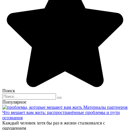
Поиск
Search
for:
Популярное
Материалы партнеров
Что мешает вам жить: распространённые проблемы и пути
осознания
Каждый человек хотя бы раз в жизни сталкивался с
ощущением