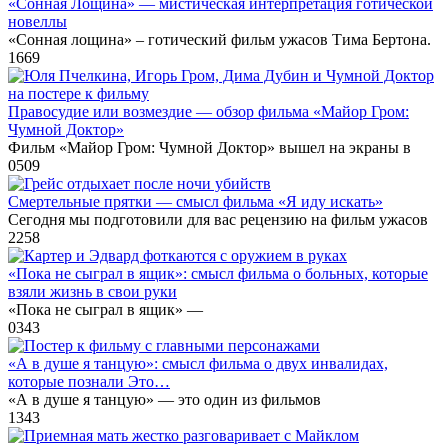
«Сонная Лощина» — мистическая интерпретация готической
новеллы
«Сонная лощина» – готический фильм ужасов Тима Бертона.
1
669
Правосудие или возмездие — обзор фильма «Майор Гром:
Чумной Доктор»
Фильм «Майор Гром: Чумной Доктор» вышел на экраны в
0
509
Смертельные прятки — смысл фильма «Я иду искать»
Сегодня мы подготовили для вас рецензию на фильм ужасов
2
258
«Пока не сыграл в ящик»: смысл фильма о больных, которые
взяли жизнь в свои руки
«Пока не сыграл в ящик» —
0
343
«А в душе я танцую»: смысл фильма о двух инвалидах,
которые познали Это…
«А в душе я танцую» — это один из фильмов
1
343