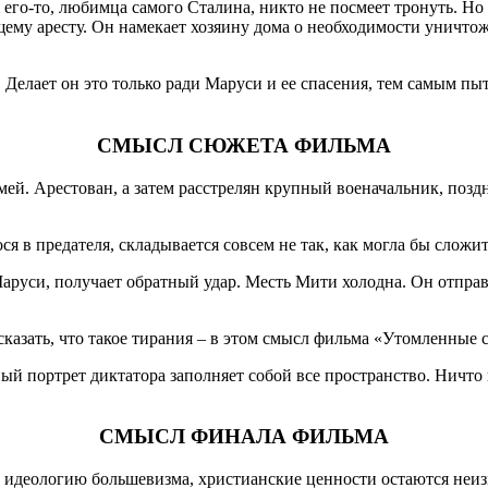
ж его-то, любимца самого Сталина, никто не посмеет тронуть. Н
щему аресту. Он намекает хозяину дома о необходимости уничтож
Делает он это только ради Маруси и ее спасения, тем самым пыт
СМЫСЛ СЮЖЕТА ФИЛЬМА
й. Арестован, а затем расстрелян крупный военачальник, поздне
я в предателя, складывается совсем не так, как могла бы сложит
руси, получает обратный удар. Месть Мити холодна. Он отправл
сказать, что такое тирания – в этом смысл фильма «Утомленные 
 портрет диктатора заполняет собой все пространство. Ничто и
СМЫСЛ ФИНАЛА ФИЛЬМА
 на идеологию большевизма, христианские ценности остаются неи