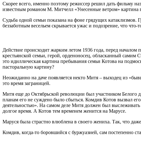
Скорее всего, именно поэтому режиссер решил дать фильму наз
известным романом М. Митчелл «Унесенные ветром» картина 
Судьба одной семьи показана на фоне грядущих катаклизмов. 
беззаботным весельем скрывается ужас и подозрение, что что-то
Действие происходит жарким летом 1936 года, перед началом 
крестьянской семьи, герой, орденоносец, обласканный самим 
это идиллическая картина пребывания семьи Котова на подмос
пасторальную картину?
Неожиданно на даче появляется некто Митя – выходец из «бывш
это время заграницей.
Митя еще до Октябрьской революции был участником Белого дв
планам его не суждено было сбыться. Комдив Котов вызвал его
деятельностью». На самом деле Митя должен был выслеживать э
долгое время. А Котов тем временем женится на Марусе.
Маруся была страстно влюблена в своего жениха. Так, что даж
Комдив, когда-то боровшийся с буржуазией, сам постепенно ста