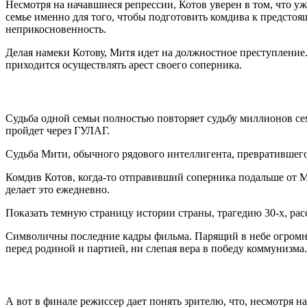
Несмотря на начавшиеся репрессии, Котов уверен в том, что у
семье именно для того, чтобы подготовить комдива к предстоя
неприкосновенность.
Делая намеки Котову, Митя идет на должностное преступление. 
приходится осуществлять арест своего соперника.
Судьба одной семьи полностью повторяет судьбу миллионов семе
пройдет через ГУЛАГ.
Судьба Мити, обычного рядового интеллигента, превратившегос
Комдив Котов, когда-то отправивший соперника подальше от Ма
делает это ежедневно.
Показать темную страницу истории страны, трагедию 30-х, рас
Символичны последние кадры фильма. Парящий в небе огромный
перед родиной и партией, ни слепая вера в победу коммунизма.
А вот в финале режиссер дает понять зрителю, что, несмотря