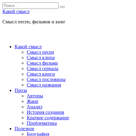
Перейти
Search
к
for:
Какой смысл
содержанию
Смысл песен, фильмов и книг
Какой смысл
Смысл песен
Смысл клипа
Смысл фильма
Смысл сериала
Смысл книги
Смысл пословицы
Смысл названия
Проза
Авторы
Жанр
Анализ
История создания
Краткое содержание
Проблематика
Полезное
Биография