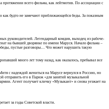
на протяжении всего фильма, как лейтмотив. По ассоциации с
о как будто не замечают приближающейся беды. За показным
ных руководителей. Легендарный комдив, выходец из рабоче-
енат на бывшей дворянке по имени Маруся. Начало фильма –
е обеды, пустые разговоры… Что может нарушить такую
опавший много лет тому назад, как оказалось, пребывал все
Митя с надеждой жениться на Марусе вернулся в Россию, но
бой отправить его в Париж «для занятий музыкальной
 армии. Агент получает кличку «Музыкант» и снова уезжает на
ретает за годы Советской власти.