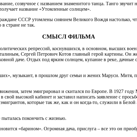
вание, созвучное с названием знаменитого танца. Танго звучит 
получает название «Утомленные солнцем».
Граждане СССР утомлены сиянием Великого Вождя настолько, чт
 в стране не так.
СМЫСЛ ФИЛЬМА
политических репрессий, коснувшихся, в основном, высших воен
Сталиным, Сергей Петрович Котов главный герой картины. Он ж
ковной даче. Отдых под ярким солнцем, купание в реке, дачны
их», музыкант, в прошлом друг семьи и жених Маруси. Митя, пр
ижения, затем эмигрировал и скитался по Европе. В 1927 году 
 в свой высокий кабинет и заставил написать заявление с прось
мигрантов, которые так же, как и он когда-то, служили в Белой
е пыталась покончить с жизнью.
новится «барином». Огромная дача, прислуга – все это он приоб