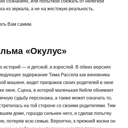
их сознаниях, или попыткой сбежать от нелегкой
ха из зеркала, а не на жестокую реальность.
ать Вам самим.
льма «Окулус»
историй — и детской, и взрослой. В обеих версиях
оследующее задержание Тима Рассела как виновника
кой машине, видит призраков своих родителей в окне
е окне. Сцена, в которой маленькая Кейли обнимает
ечную судьбу персонажа, а также может означать то,
стретилась на той стороне со своими родителями. Тим
ывшем доме, гораздо сильнее него, и сделав попытку
ие, потеряв всю семью. Вероятно, к прежней жизни он