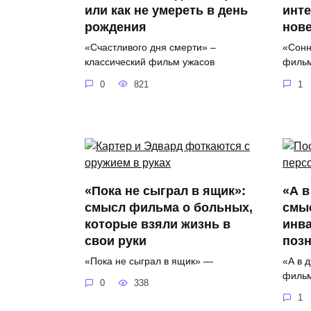
или как не умереть в день
инте
рождения
нов
«Счастливого дня смерти» –
«Сонн
классический фильм ужасов
фильм
0
821
1
«Пока не сыграл в ящик»:
«А в
смысл фильма о больных,
смы
которые взяли жизнь в
инва
свои руки
поз
«Пока не сыграл в ящик» —
«А в 
филь
0
338
1