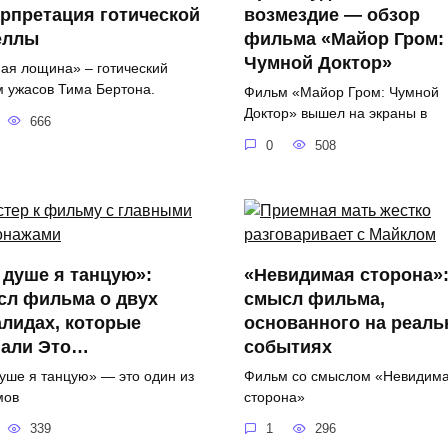
рпретация готической
возмездие — обзор
еллы
фильма «Майор Гром:
Чумной Доктор»
ая лощина» – готический
 ужасов Тима Бертона.
Фильм «Майор Гром: Чумной
Доктор» вышел на экраны в
666
0
508
 душе я танцую»:
«Невидимая сторона»
сл фильма о двух
смысл фильма,
лидах, которые
основанного на реал
нали Это…
событиях
душе я танцую» — это один из
Фильм со смыслом «Невидим
мов
сторона»
339
1
296