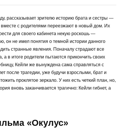
оду, рассказывает зрителю историю брата и сестры —
и вместе с родителями переезжают в новый дом. Их
брести для своего кабинета некую роскошь —
ью, он не имел понятия о темной истории данного
одить странные явления. Поначалу страдают все
, а в итоге родители пытаются прикончить своих
чебницу, Кейли же вынуждена сама справляться с
ет после трагедии, уже будучи взрослыми, брат и
ожить проклятое зеркало. У них есть четкий план, но,
ория вновь заканчивается трагично: Кейли гибнет, а
льма «Окулус»