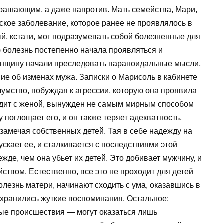
трашающим, а даже напротив. Мать семейства, Мари,
еское заболевание, которое ранее не проявлялось в
ый, кстати, мог подразумевать собой болезненные для
) болезнь постепенно начала проявляться и
женщину начали преследовать параноидальные мысли,
ие об изменах мужа. Записки о Марисоль в кабинете
умство, побуждая к агрессии, которую она проявила
ходит с женой, вынужден не самым мирным способом
 поглощает его, и он также теряет адекватность,
 замечая собственных детей. Тая в себе надежду на
скает ее, и сталкивается с последствиями этой
де, чем она убьет их детей. Это добивает мужчину, и
ством. Естественно, все это не проходит для детей
олезнь матери, начинают сходить с ума, оказавшись в
е хранились жуткие воспоминания. Остальное:
ные происшествия — могут оказаться лишь