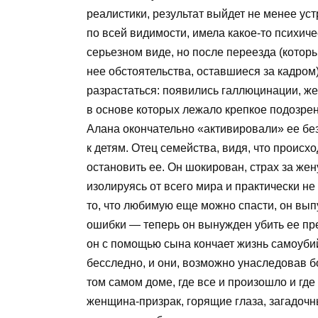
реалистики, результат выйдет не менее ус
по всей видимости, имела какое-то психич
серьезном виде, но после переезда (котор
нее обстоятельства, оставшиеся за кадром
разрастаться: появились галлюцинации, 
в основе которых лежало крепкое подозрен
Алана окончательно «активировали» ее без
к детям. Отец семейства, видя, что проис
остановить ее. Он шокирован, страх за жену
изолируясь от всего мира и практически не
то, что любимую еще можно спасти, он выпу
ошибки — теперь он вынужден убить ее преж
он с помощью сына кончает жизнь самоубий
бесследно, и они, возможно унаследовав б
том самом доме, где все и произошло и гд
женщина-призрак, горящие глаза, загадоч