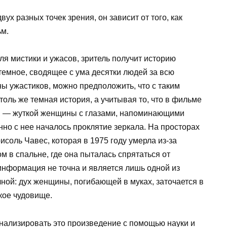
х разных точек зрения, он зависит от того, как
ьм.
ля мистики и ужасов, зритель получит историю
 темное, сводящее с ума десятки людей за всю
ы ужастиков, можно предположить, что с таким
толь же темная история, а учитывая то, что в фильме
ь, — жуткой женщины с глазами, напоминающими
но с нее началось проклятие зеркала. На просторах
оль Чавес, которая в 1975 году умерла из-за
 в спальне, где она пыталась спрятаться от
 информация не точна и является лишь одной из
чной: дух женщины, погибающей в муках, заточается в
кое чудовище.
анализировать это произведение с помощью науки и