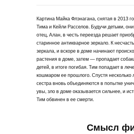
Картина Майка Флэнагана, снятая в 2013 г
Тима и Кейли Расселов. Будучи детьми, он
отец, Алан, в честь переезда решает прио
старинное антикварное зеркало. К несчаст
зеркала, и вскоре в доме начинают происх
растения в доме, затем — пропадает собака
детей, в итоге погибая. Тим попадает в ле
кошмаром ее прошлого. Спустя несколько л
сестра вновь объединяются в попытке уничт
увы, зло в доме оказывается сильнее, и ист
Тим обвинен в ее смерти.
Смысл фи