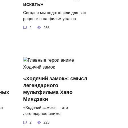
искать»
Сегодня мы подготовили для вас
рецензию на фильм ужасов
2
256
:
«Ходячий замок»: смысл
легендарного
ьных
мультфильма Хаяо
Миядзаки
ая
«Ходячий замок» — это
легендарное аниме
2
225