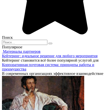
Поиск
Search
for:
Популярное
Материалы партнеров
Кейтеринг: идеальное решение для любого мероприятия
Кейтеринг становится всё более популярной услугой для
Корпоративная почтовая система: принципы работы и
преимущества
В современных организациях эффективное взаимодействие