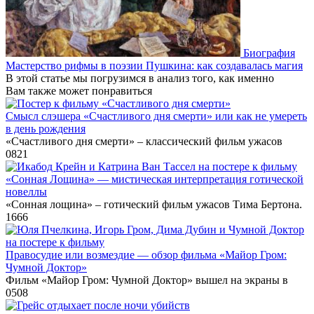
Биография
Мастерство рифмы в поэзии Пушкина: как создавалась магия
В этой статье мы погрузимся в анализ того, как именно
Вам также может понравиться
Смысл слэшера «Счастливого дня смерти» или как не умереть
в день рождения
«Счастливого дня смерти» – классический фильм ужасов
0
821
«Сонная Лощина» — мистическая интерпретация готической
новеллы
«Сонная лощина» – готический фильм ужасов Тима Бертона.
1
666
Правосудие или возмездие — обзор фильма «Майор Гром:
Чумной Доктор»
Фильм «Майор Гром: Чумной Доктор» вышел на экраны в
0
508