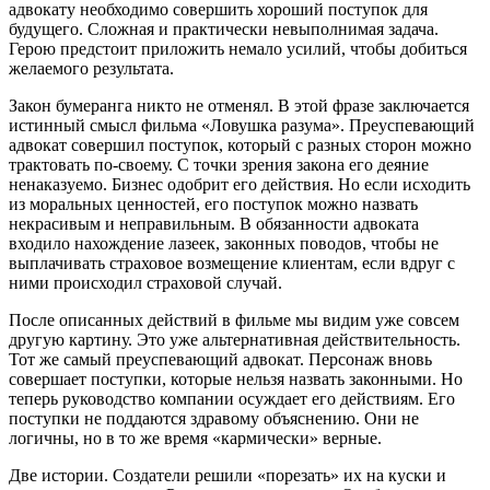
адвокату необходимо совершить хороший поступок для
будущего. Сложная и практически невыполнимая задача.
Герою предстоит приложить немало усилий, чтобы добиться
желаемого результата.
Закон бумеранга никто не отменял. В этой фразе заключается
истинный смысл фильма «Ловушка разума». Преуспевающий
адвокат совершил поступок, который с разных сторон можно
трактовать по-своему. С точки зрения закона его деяние
ненаказуемо. Бизнес одобрит его действия. Но если исходить
из моральных ценностей, его поступок можно назвать
некрасивым и неправильным. В обязанности адвоката
входило нахождение лазеек, законных поводов, чтобы не
выплачивать страховое возмещение клиентам, если вдруг с
ними происходил страховой случай.
После описанных действий в фильме мы видим уже совсем
другую картину. Это уже альтернативная действительность.
Тот же самый преуспевающий адвокат. Персонаж вновь
совершает поступки, которые нельзя назвать законными. Но
теперь руководство компании осуждает его действиям. Его
поступки не поддаются здравому объяснению. Они не
логичны, но в то же время «кармически» верные.
Две истории. Создатели решили «порезать» их на куски и