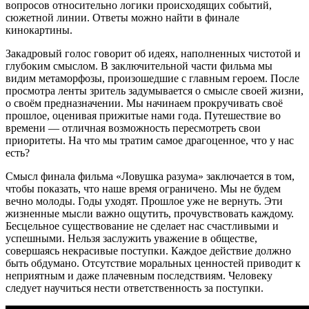
вопросов относительно логики происходящих событий,
сюжетной линии. Ответы можно найти в финале
кинокартины.
Закадровый голос говорит об идеях, наполненных чистотой и
глубоким смыслом. В заключительной части фильма мы
видим метаморфозы, произошедшие с главным героем. После
просмотра ленты зритель задумывается о смысле своей жизни,
о своём предназначении. Мы начинаем прокручивать своё
прошлое, оценивая прижитые нами года. Путешествие во
времени — отличная возможность пересмотреть свои
приоритеты. На что мы тратим самое драгоценное, что у нас
есть?
Смысл финала фильма «Ловушка разума» заключается в том,
чтобы показать, что наше время ограничено. Мы не будем
вечно молоды. Годы уходят. Прошлое уже не вернуть. Эти
жизненные мысли важно ощутить, прочувствовать каждому.
Бесцельное существование не сделает нас счастливыми и
успешными. Нельзя заслужить уважение в обществе,
совершаясь некрасивые поступки. Каждое действие должно
быть обдумано. Отсутствие моральных ценностей приводит к
неприятным и даже плачевным последствиям. Человеку
следует научиться нести ответственность за поступки.