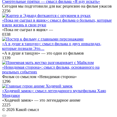
Смертельные прятки — смысл фильма «Я иду искать»
Сегодня мы подготовили для вас рецензию на фильм ужасов
2
256
«Пока не сыграл в ящик»: смысл фильма о больных, которые
взяли жизнь в свои руки
«Пока не сыграл в ящик» —
0
338
«А в душе я танцую»: смысл фильма о двух инвалидах,
которые познали Это…
«А в душе я танцую» — это один из фильмов
1
339
«Невидимая сторона»: смысл фильма, основанного на
реальных событиях
Фильм со смыслом «Невидимая сторона»
1
296
«Ходячий замок»: смысл легендарного мультфильма Хаяо
Миядзаки
«Ходячий замок» — это легендарное аниме
2
225
© 2026 Какой смысл