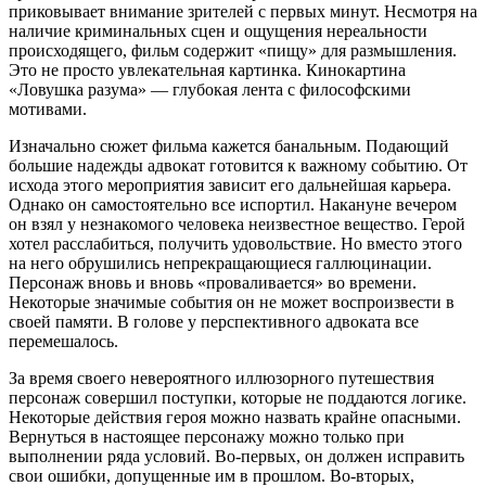
приковывает внимание зрителей с первых минут. Несмотря на
наличие криминальных сцен и ощущения нереальности
происходящего, фильм содержит «пищу» для размышления.
Это не просто увлекательная картинка. Кинокартина
«Ловушка разума» — глубокая лента с философскими
мотивами.
Изначально сюжет фильма кажется банальным. Подающий
большие надежды адвокат готовится к важному событию. От
исхода этого мероприятия зависит его дальнейшая карьера.
Однако он самостоятельно все испортил. Накануне вечером
он взял у незнакомого человека неизвестное вещество. Герой
хотел расслабиться, получить удовольствие. Но вместо этого
на него обрушились непрекращающиеся галлюцинации.
Персонаж вновь и вновь «проваливается» во времени.
Некоторые значимые события он не может воспроизвести в
своей памяти. В голове у перспективного адвоката все
перемешалось.
За время своего невероятного иллюзорного путешествия
персонаж совершил поступки, которые не поддаются логике.
Некоторые действия героя можно назвать крайне опасными.
Вернуться в настоящее персонажу можно только при
выполнении ряда условий. Во-первых, он должен исправить
свои ошибки, допущенные им в прошлом. Во-вторых,