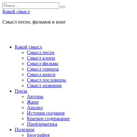
Перейти
Search
к
for:
Какой смысл
содержанию
Смысл песен, фильмов и книг
Какой смысл
Смысл песен
Смысл клипа
Смысл фильма
Смысл сериала
Смысл книги
Смысл пословицы
Смысл названия
Проза
Авторы
Жанр
Анализ
История создания
Краткое содержание
Проблематика
Полезное
Биография