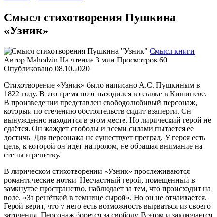
Смысл стихотворения Пушкина
«Узник»
Смысл книги
Автор
Mahodzin
На чтение
3 мин
Просмотров
60
Опубликовано
08.10.2020
Стихотворение «Узник» было написано А.С. Пушкиным в
1822 году. В это время поэт находился в ссылке в Кишиневе.
В произведении представлен свободолюбивый персонаж,
который по стечению обстоятельств сидит взаперти. Он
вынужденно находится в этом месте. Но лирический герой не
сдаётся. Он жаждет свободы и всеми силами пытается ее
достичь. Для персонажа не существует преград. У героя есть
цель, к которой он идёт напролом, не обращая внимание на
стены и решетку.
В лирическом стихотворении «Узник» прослеживаются
романтические нотки. Несчастный герой, помещённый в
замкнутое пространство, наблюдает за тем, что происходит на
воле. «За решёткой в темнице сырой». Но он не отчаивается.
Герой верит, что у него есть возможность вырваться из своего
заточения. Персонаж борется за свободу. В этом и заключается