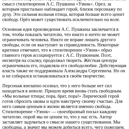
смысл стихотворения А.С. Пушкина «Узник». Орел, за
которым пристально наблюдает герой, близок персонажу по
духу. Это сильная вольная птица, которая больше всего ценит
свободу. Орёл может существовать исключительно на воле.
Основная идея произведения А.С. Пушкина заключается в
том, чтобы показать читателю, что никто и ничто не может
ограничивать человека. Никто не вправе лишать другого
свободы, если он выступает за справедливость. Некоторые
критики отмечают, что в стихотворении «Узник» образ
главного героя ассоциируется с А.С. Пушкиным. Поэт,
несмотря на ссылку, продолжал творить. Жёсткая цензура
ограничивала его, подавляла его свободолюбие. Действующая
власть также не поддерживала Александра Сергеевича. Но он
и не собирался останавливаться в своём творчестве.
Персонаж внезапно осознал, что у него больше нет сил
находиться в неволе. Пришло время вновь стать свободным.
«Мы вольные птицы; пора, брат, пора!» Лирический герой
готов сбросить оковы и идти навстречу своему счастью. Для
него самым ценным в жизни является именно свобода.
Стихотворение «Узник» — своеобразный посыл каждому
читателю. порой мы не ценим то, что у нас есть. Автор
заставляет задуматься о смысле нашего существования. Мы
свободны, а значит мы можем добиться всего, чего пожелаем.