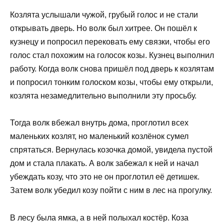
Козлята услышали чужой, грубый голос и не стали
открывать дверь. Но волк был хитрее. Он пошёл к
кузнецу и попросил перековать ему связки, чтобы его
голос стал похожим на голосок козы. Кузнец выполнил
работу. Когда волк снова пришёл под дверь к козлятам
и попросил тонким голоском козы, чтобы ему открыли,
козлята незамедлительно выполнили эту просьбу.
Тогда волк вбежал внутрь дома, проглотил всех
маленьких козлят, но маленький козлёнок сумел
спрятаться. Вернулась козочка домой, увидела пустой
дом и стала плакать. А волк забежал к ней и начал
убеждать козу, что это не он проглотил её детишек.
Затем волк убедил козу пойти с ним в лес на прогулку.
В лесу была ямка, а в ней полыхал костёр. Коза