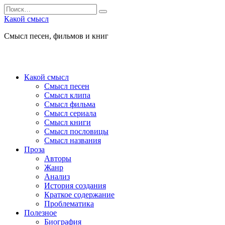
Перейти
Search
к
for:
Какой смысл
содержанию
Смысл песен, фильмов и книг
Какой смысл
Смысл песен
Смысл клипа
Смысл фильма
Смысл сериала
Смысл книги
Смысл пословицы
Смысл названия
Проза
Авторы
Жанр
Анализ
История создания
Краткое содержание
Проблематика
Полезное
Биография