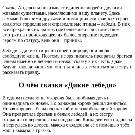
Сказка Андерсена показывает единение людей с другими
живыми существами, населяющими нашу планету. Здесь
самыми большими друзьями и помощниками главных героев
являются горделивые и справедливые птицы – лебеди. В них
всё прекрасно: их вытянутые белые шеи с достоинством
смотрят на происходящее, их былое оперение подходит
героям по статусу, ведь они – принцы.
Лебеди – дикие птицы по своей природе, они любят
свободную жизнь. Поэтому не зря писатель превратил братьев
Элизы именно в лебедей и назвал сказку в их честь. Даже
будучи заколдованными, они пытались заступиться за сестру и
рассказать правду.
О чём сказка «Дикие лебеди»
В одном государстве у короля была любимая дочь и
одиннадцать сыновей. Но однажды король решил жениться.
Новая королева была очень злой и невзлюбила детей короля.
Она превратила братьев в белых лебедей, а их сестру
отправила в деревню с глаз подальше. Когда девочка подросла
и вернулась во дворец, мачеха околдовала её с помощью трёх
жаб и вымазала грязью.