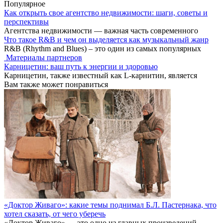
for:
Популярное
Как открыть свое агентство недвижимости: шаги, советы и
перспективы
Агентства недвижимости — важная часть современного
Что такое R&B и чем он выделяется как музыкальный жанр
R&B (Rhythm and Blues) – это один из самых популярных
Материалы партнеров
Карницетин: ваш путь к энергии и здоровью
Карницетин, также известный как L-карнитин, является
Вам также может понравиться
«Доктор Живаго»: какие темы поднимал Б.Л. Пастернака, что
хотел сказать, от чего уберечь
«Доктор Живаго» — это одно из главных произведений