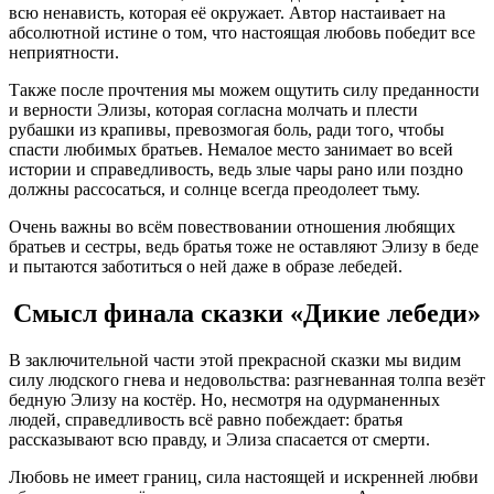
всю ненависть, которая её окружает. Автор настаивает на
абсолютной истине о том, что настоящая любовь победит все
неприятности.
Также после прочтения мы можем ощутить силу преданности
и верности Элизы, которая согласна молчать и плести
рубашки из крапивы, превозмогая боль, ради того, чтобы
спасти любимых братьев. Немалое место занимает во всей
истории и справедливость, ведь злые чары рано или поздно
должны рассосаться, и солнце всегда преодолеет тьму.
Очень важны во всём повествовании отношения любящих
братьев и сестры, ведь братья тоже не оставляют Элизу в беде
и пытаются заботиться о ней даже в образе лебедей.
Смысл финала сказки «Дикие лебеди»
В заключительной части этой прекрасной сказки мы видим
силу людского гнева и недовольства: разгневанная толпа везёт
бедную Элизу на костёр. Но, несмотря на одурманенных
людей, справедливость всё равно побеждает: братья
рассказывают всю правду, и Элиза спасается от смерти.
Любовь не имеет границ, сила настоящей и искренней любви