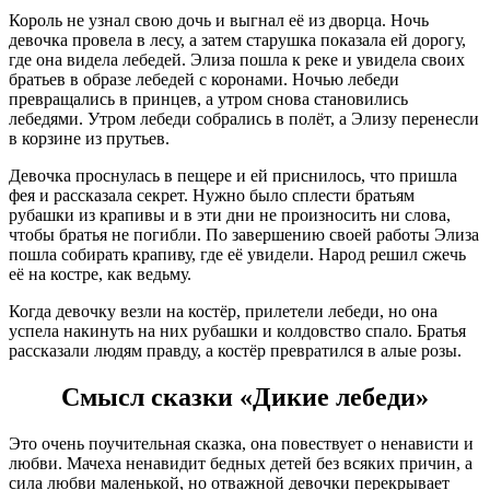
Король не узнал свою дочь и выгнал её из дворца. Ночь
девочка провела в лесу, а затем старушка показала ей дорогу,
где она видела лебедей. Элиза пошла к реке и увидела своих
братьев в образе лебедей с коронами. Ночью лебеди
превращались в принцев, а утром снова становились
лебедями. Утром лебеди собрались в полёт, а Элизу перенесли
в корзине из прутьев.
Девочка проснулась в пещере и ей приснилось, что пришла
фея и рассказала секрет. Нужно было сплести братьям
рубашки из крапивы и в эти дни не произносить ни слова,
чтобы братья не погибли. По завершению своей работы Элиза
пошла собирать крапиву, где её увидели. Народ решил сжечь
её на костре, как ведьму.
Когда девочку везли на костёр, прилетели лебеди, но она
успела накинуть на них рубашки и колдовство спало. Братья
рассказали людям правду, а костёр превратился в алые розы.
Смысл сказки «Дикие лебеди»
Это очень поучительная сказка, она повествует о ненависти и
любви. Мачеха ненавидит бедных детей без всяких причин, а
сила любви маленькой, но отважной девочки перекрывает