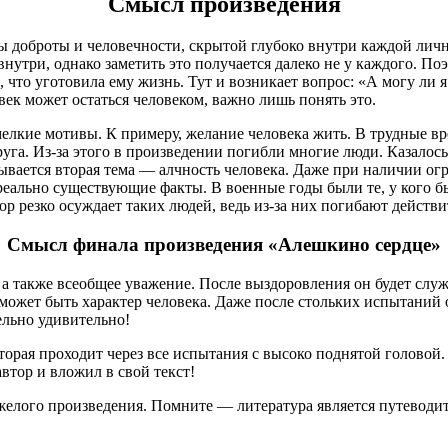
Смысл произведения
 доброты и человечности, скрытой глубоко внутри каждой лич
внутри, однако заметить это получается далеко не у каждого. По
 что уготовила ему жизнь. Тут и возникает вопрос: «А могу ли 
век может остаться человеком, важно лишь понять это.
елкие мотивы. К примеру, желание человека жить. В трудные вр
уга. Из-за этого в произведении погибли многие люди. Казалось
вается вторая тема — алчность человека. Даже при наличии огро
реально существующие факты. В военные годы были те, у кого бы
 резко осуждает таких людей, ведь из-за них погибают действи
Смысл финала произведения «Алешкино сердце»
 также всеобщее уважение. После выздоровления он будет служи
ожет быть характер человека. Даже после стольких испытаний о
ельно удивительно!
торая проходит через все испытания с высоко поднятой головой.
втор и вложил в свой текст!
желого произведения. Помните — литература является путеводит