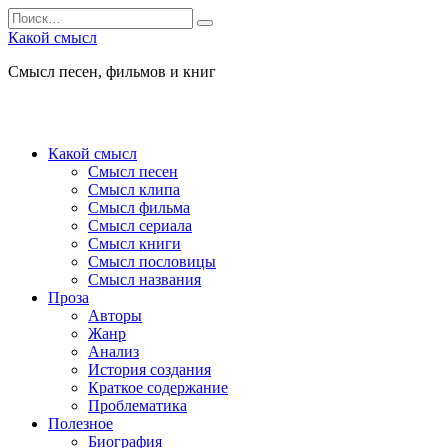
Перейти
Search
к
for:
Какой смысл
содержанию
Смысл песен, фильмов и книг
Какой смысл
Смысл песен
Смысл клипа
Смысл фильма
Смысл сериала
Смысл книги
Смысл пословицы
Смысл названия
Проза
Авторы
Жанр
Анализ
История создания
Краткое содержание
Проблематика
Полезное
Биография