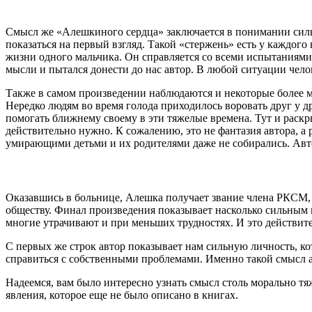
Смысл же «Алешкиного сердца» заключается в понимании силы
показаться на первый взгляд. Такой «стержень» есть у каждого 
жизни одного мальчика. Он справляется со всеми испытаниями,
мысли и пытался донести до нас автор. В любой ситуации чело
Также в самом произведении наблюдаются и некоторые более м
Нередко людям во время голода приходилось воровать друг у др
помогать ближнему своему в эти тяжелые времена. Тут и раскры
действительно нужно. К сожалению, это не фантазия автора, а 
умирающими детьми и их родителями даже не собирались. Автор
Оказавшись в больнице, Алешка получает звание члена РКСМ, а
обществу. Финал произведения показывает насколько сильным м
многие утрачивают и при меньших трудностях. И это действит
С первых же строк автор показывает нам сильную личность, ко
справиться с собственными проблемами. Именно такой смысл а
Надеемся, вам было интересно узнать смысл столь морально тя
явления, которое еще не было описано в книгах.