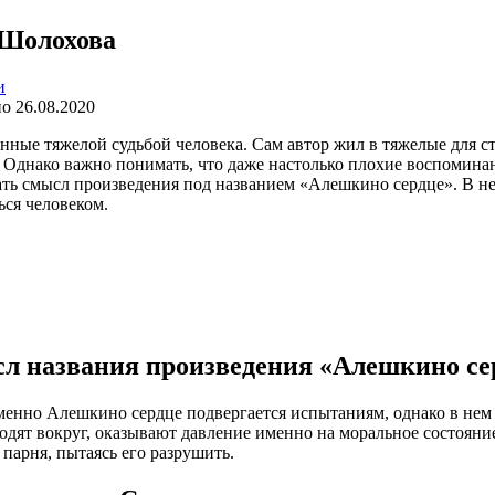
 Шолохова
и
но
26.08.2020
ые тяжелой судьбой человека. Сам автор жил в тяжелые для стр
. Однако важно понимать, что даже настолько плохие воспомина
рать смысл произведения под названием «Алешкино сердце». В н
ься человеком.
л названия произведения «Алешкино се
енно Алешкино сердце подвергается испытаниям, однако в нем ос
ходят вокруг, оказывают давление именно на моральное состояни
 парня, пытаясь его разрушить.