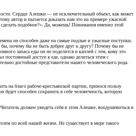
ности. Сердце Алешки — не исключительный объект, как может
этому автор и пытается доказать нам это на примере ужасной
я сделать подобное?». Да, можешь! Понимания именно этой
емена он способен даже на самые подлые и ужасные поступки.
 бы, почему бы не быть добрее друг к другу? Почему бы не
много запаса еды он не поделится и каплей с тем, кому это
л постоянный доступ к еде, однако делиться этим с
тельно достойные представители нашего человеческого рода.
ть на благо рабоче-крестьянской партии, принося пользу
н будет способен сохранить в себе человечность, которую
 Читатель должен увидеть себя в этом Алешке, воодушевиться и
елем по всей нашей жизни. Не существует в мире такого