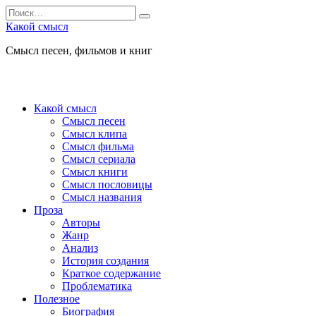
Перейти
Search
к
for:
Какой смысл
содержанию
Смысл песен, фильмов и книг
Какой смысл
Смысл песен
Смысл клипа
Смысл фильма
Смысл сериала
Смысл книги
Смысл пословицы
Смысл названия
Проза
Авторы
Жанр
Анализ
История создания
Краткое содержание
Проблематика
Полезное
Биография