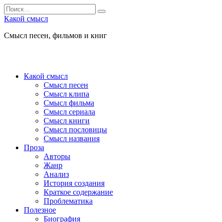
Перейти
Search
к
for:
Какой смысл
содержанию
Смысл песен, фильмов и книг
Какой смысл
Смысл песен
Смысл клипа
Смысл фильма
Смысл сериала
Смысл книги
Смысл пословицы
Смысл названия
Проза
Авторы
Жанр
Анализ
История создания
Краткое содержание
Проблематика
Полезное
Биография