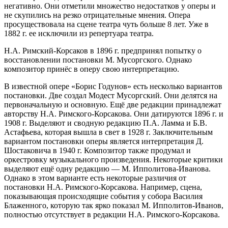
негативно. Они отметили множество недостатков у оперы и
не скупились на резко отрицательные мнения. Опера
просуществовала на сцене театра чуть больше 8 лет. Уже в
1882 г. ее исключили из репертуара театра.
Н.А. Римский-Корсаков в 1896 г. предпринял попытку о
восстановлении постановки М. Мусоргского. Однако
композитор принёс в оперу свою интерпретацию.
В известной опере «Борис Годунов» есть несколько вариантов
постановки. Две создал Модест Мусоргский. Они делятся на
первоначальную и основную. Ещё две редакции принадлежат
авторству Н.А. Римского-Корсакова. Они датируются 1896 г. и
1908 г. Выделяют и сводную редакцию П.А. Ламма и Б.В.
Астафьева, которая вышла в свет в 1928 г. Заключительным
вариантом постановки оперы является интерпретация Д.
Шостаковича в 1940 г. Композитор также продумал и
оркестровку музыкального произведения. Некоторые критики
выделяют ещё одну редакцию — М. Ипполитова-Иванова.
Однако в этом варианте есть некоторые различия от
постановки Н.А. Римского-Корсакова. Например, сцена,
показывающая происходящие события у собора Василия
Блаженного, которую так ярко показал М. Ипполитов-Иванов,
полностью отсутствует в редакции Н.А. Римского-Корсакова.