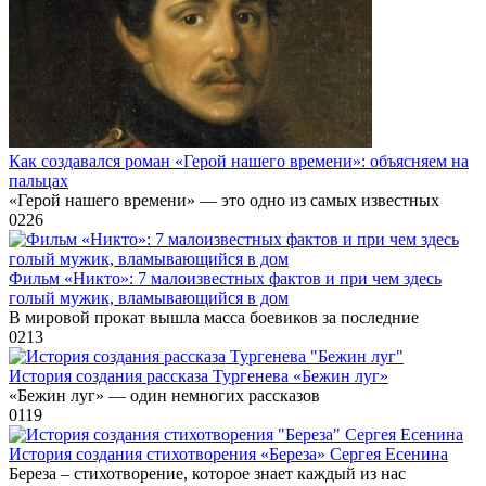
Как создавался роман «Герой нашего времени»: объясняем на
пальцах
«Герой нашего времени» — это одно из самых известных
0
226
Фильм «Никто»: 7 малоизвестных фактов и при чем здесь
голый мужик, вламывающийся в дом
В мировой прокат вышла масса боевиков за последние
0
213
История создания рассказа Тургенева «Бежин луг»
«Бежин луг» — один немногих рассказов
0
119
История создания стихотворения «Береза» Сергея Есенина
Береза – стихотворение, которое знает каждый из нас