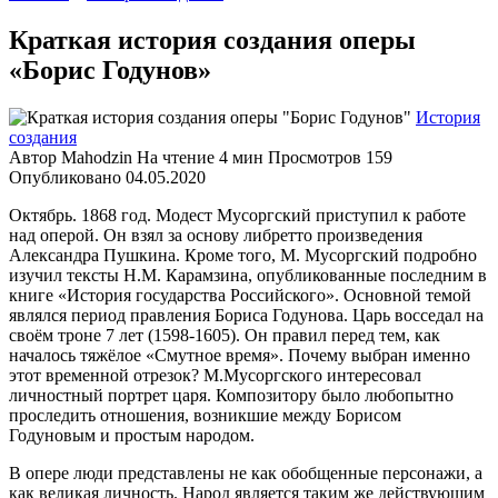
Краткая история создания оперы
«Борис Годунов»
История
создания
Автор
Mahodzin
На чтение
4 мин
Просмотров
159
Опубликовано
04.05.2020
Октябрь. 1868 год. Модест Мусоргский приступил к работе
над оперой. Он взял за основу либретто произведения
Александра Пушкина. Кроме того, М. Мусоргский подробно
изучил тексты Н.М. Карамзина, опубликованные последним в
книге «История государства Российского». Основной темой
являлся период правления Бориса Годунова. Царь восседал на
своём троне 7 лет (1598-1605). Он правил перед тем, как
началось тяжёлое «Смутное время». Почему выбран именно
этот временной отрезок? М.Мусоргского интересовал
личностный портрет царя. Композитору было любопытно
проследить отношения, возникшие между Борисом
Годуновым и простым народом.
В опере люди представлены не как обобщенные персонажи, а
как великая личность. Народ является таким же действующим