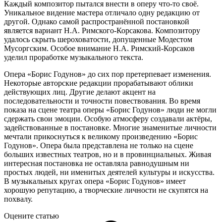
Каждый композитор пытался внести в оперу что-то своё.
Уникальное видение мастера отличало одну редакцию от
другой. Однако самой распространённой постановкой
является вариант Н.А. Римского-Корсакова. Композитору
удалось скрыть шероховатости, допущенные Модестом
Мусоргским. Особое внимание Н.А. Римский-Корсаков
уделил проработке музыкального текста.
Опера «Борис Годунов» до сих пор претерпевает изменения.
Некоторые авторские редакции прорабатывают облики
действующих лиц. Другие делают акцент на
последовательности и точности повествования. Во время
показа на сцене театра оперы «Борис Годунов» люди не могли
сдержать свои эмоции. Особую атмосферу создавали актёры,
задействованные в постановке. Многие знаменитые личности
мечтали прикоснуться к великому произведению «Борис
Годунов». Опера была представлена не только на сцене
больших известных театров, но и в провинциальных. Живая
интересная постановка не оставляла равнодушным ни
простых людей, ни именитых деятелей культуры и искусства.
В музыкальных кругах опера «Борис Годунов» имеет
хорошую репутацию, а творческие личности не скупятся на
похвалу.
Оцените статью