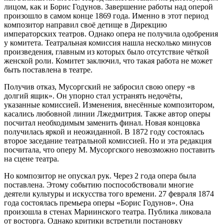
лицом, как и Борис Годунов. Завершение работы над оперой
произошло в самом конце 1869 года. Именно в этот период
композитор направил своё детище в Дирекцию
императорских театров. Однако опера не получила одобрения
у комитета. Театральная комиссия нашла несколько минусов
произведения, главным из которых было отсутствие чёткой
женской роли. Комитет заключил, что такая работа не может
быть поставлена в театре.
Получив отказ, Мусоргский не забросил свою оперу «в
долгий ящик». Он упорно стал устранять недочёты,
указанные комиссией. Изменения, внесённые композитором,
касались любовной линии Лжедмитрия. Также автор оперы
посчитал необходимым заменить финал. Новая концовка
получилась яркой и неожиданной. В 1872 году состоялась
второе заседание театральной комиссией. Но и эта редакция
посчитала, что оперу М. Мусоргского невозможно поставить
на сцене театра.
Но композитор не опускал рук. Через 2 года опера была
поставлена. Этому событию поспособствовали многие
деятели культуры и искусства того времени. 27 февраля 1874
года состоялась премьера оперы «Борис Годунов». Она
произошла в стенах Мариинского театра. Публика ликовала
от восторга. Однако критики встретили постановку