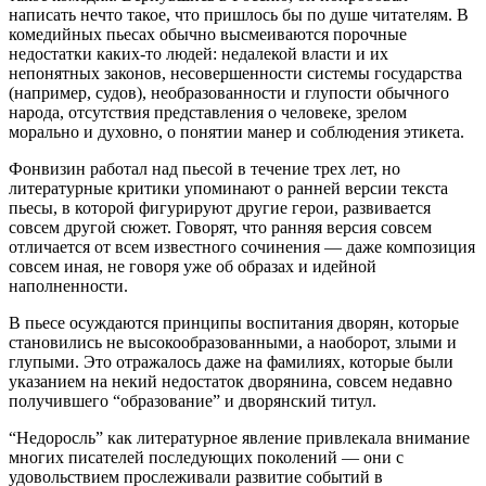
написать нечто такое, что пришлось бы по душе читателям. В
комедийных пьесах обычно высмеиваются порочные
недостатки каких-то людей: недалекой власти и их
непонятных законов, несовершенности системы государства
(например, судов), необразованности и глупости обычного
народа, отсутствия представления о человеке, зрелом
морально и духовно, о понятии манер и соблюдения этикета.
Фонвизин работал над пьесой в течение трех лет, но
литературные критики упоминают о ранней версии текста
пьесы, в которой фигурируют другие герои, развивается
совсем другой сюжет. Говорят, что ранняя версия совсем
отличается от всем известного сочинения — даже композиция
совсем иная, не говоря уже об образах и идейной
наполненности.
В пьесе осуждаются принципы воспитания дворян, которые
становились не высокообразованными, а наоборот, злыми и
глупыми. Это отражалось даже на фамилиях, которые были
указанием на некий недостаток дворянина, совсем недавно
получившего “образование” и дворянский титул.
“Недоросль” как литературное явление привлекала внимание
многих писателей последующих поколений — они с
удовольствием прослеживали развитие событий в