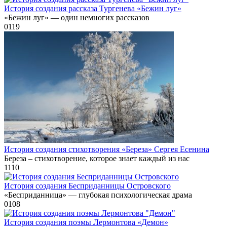
История создания рассказа Тургенева «Бежин луг»
«Бежин луг» — один немногих рассказов
0
119
История создания стихотворения «Береза» Сергея Есенина
Береза – стихотворение, которое знает каждый из нас
1
110
История создания Бесприданницы Островского
«Бесприданница» — глубокая психологическая драма
0
108
История создания поэмы Лермонтова «Демон»