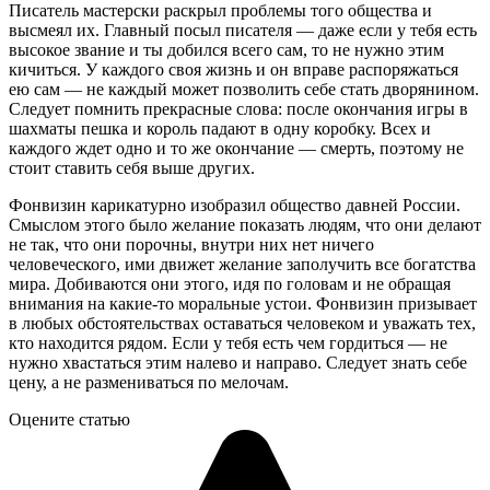
Писатель мастерски раскрыл проблемы того общества и
высмеял их. Главный посыл писателя — даже если у тебя есть
высокое звание и ты добился всего сам, то не нужно этим
кичиться. У каждого своя жизнь и он вправе распоряжаться
ею сам — не каждый может позволить себе стать дворянином.
Следует помнить прекрасные слова: после окончания игры в
шахматы пешка и король падают в одну коробку. Всех и
каждого ждет одно и то же окончание — смерть, поэтому не
стоит ставить себя выше других.
Фонвизин карикатурно изобразил общество давней России.
Смыслом этого было желание показать людям, что они делают
не так, что они порочны, внутри них нет ничего
человеческого, ими движет желание заполучить все богатства
мира. Добиваются они этого, идя по головам и не обращая
внимания на какие-то моральные устои. Фонвизин призывает
в любых обстоятельствах оставаться человеком и уважать тех,
кто находится рядом. Если у тебя есть чем гордиться — не
нужно хвастаться этим налево и направо. Следует знать себе
цену, а не размениваться по мелочам.
Оцените статью