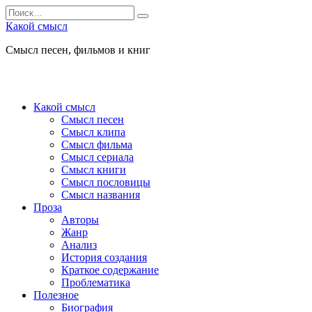
Перейти
Search
к
for:
Какой смысл
содержанию
Смысл песен, фильмов и книг
Какой смысл
Смысл песен
Смысл клипа
Смысл фильма
Смысл сериала
Смысл книги
Смысл пословицы
Смысл названия
Проза
Авторы
Жанр
Анализ
История создания
Краткое содержание
Проблематика
Полезное
Биография