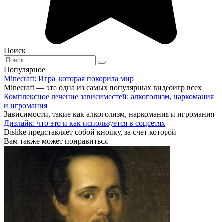
Поиск
Search
for:
Популярное
Minecraft: Игра, которая покорила мир
Minecraft — это одна из самых популярных видеоигр всех
Комплексное лечение зависимостей: алкоголизм, наркомания
и игромания
Зависимости, такие как алкоголизм, наркомания и игромания
Дизлайк: что это и как используется в соцсетях
Dislike представляет собой кнопку, за счет которой
Вам также может понравиться