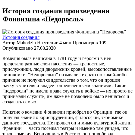
История создания произведения
Фонвизина «Недоросль»
История создания
Автор
Mahodzin
На чтение
4 мин
Просмотров
109
Опубликовано
27.08.2020
Комедия была написана в 1781 году и героями в ней
предстали разные слои населения — крепостные,
прислужники, люди дворянских кровей, высокопоставленные
чиновники. “Недорослью” называли тех, кто по какой-либо
причине не получил свидетельства о том, что он прошел
науку в учителя и владеет определенными знаниями. Такие
“недоросли” не имели права служить в войске — их просто не
принимали служить, им даже не позволено было венчаться и
создавать семью.
Понятие о комедии Фонвизин приобрел во Франции, где он
получал знания о юриспруденции, философии, экономике
данного государства. Не прошел он и мимо культурной жизни
Франции — часто посещал театры и именно там увидел, что
такое комедия. Вернувшись в Россию, он попробовал