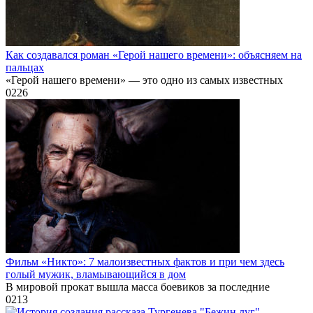
Как создавался роман «Герой нашего времени»: объясняем на
пальцах
«Герой нашего времени» — это одно из самых известных
0
226
Фильм «Никто»: 7 малоизвестных фактов и при чем здесь
голый мужик, вламывающийся в дом
В мировой прокат вышла масса боевиков за последние
0
213