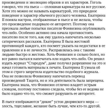
произведении и эволюцию образов и их характеров. Гоголь
говорил, что эта пьеса — сплошная карикатура на все русское.
Хотя это можно не называть карикатурой, это природное
поведение и характер обычного русского человека. Екатерина
II поняла настрои, отображенные в пьесе и не желала, чтобы
это произведение подорвало ее авторитет. Поэтому она
пресекала любые попытки писателя Фонвизина опубликовать
что-либо. Особенно активно она начала противостоять
писателю после того, как ему удалось напечатать несколько
сатирических рассказов. Екатерина II была жестокой
противницей каждого, кто посмеет указать на недостатки в ее
правлении и в ее личности. Расправлялась она с такими
людьми быстро и жестоко. Хоть Фонвизин и сильно болел, но
все равно пытался напечатать или издать что-либо. Он решил
издать журнал “Стародум”, даже получил разрешение на это и
начал готовить материалы к печати. Екатерина II узнала об
этом и строго запретила издательство подобного журнала.
Она не позволила Фонвизину напечатать перевод
произведений Тацита, но и эта деятельность была запрещена.
Екатерина знала, что Фонвизин отлично владеет острым
словцом, поэтому постоянно следила, чтобы без ее ведома не
было издано что-то, что сможет разрушить ее авторитет.
В пьесе изображаются “дикие” устои дворянского мира —
злость, тщеславие, желание быть лучше, чем кто-то другой.