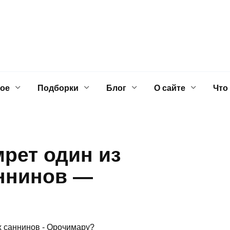
ое
Подборки
Блог
О сайте
Что
мрет один из
ннинов —