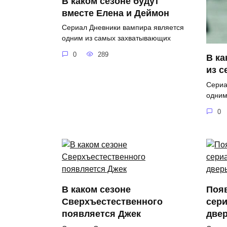
В каком сезоне будут
вместе Елена и Деймон
Сериал Дневники вампира является
одним из самых захватывающих
0
289
В ка
из 
Сериа
одним
0
В каком сезоне
Поя
Сверхъестественного
сери
появляется Джек
две