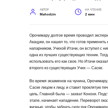
АВТОР
НА ЧТЕНИЕ
Mahodzin
2 мин
Орочимару долгое время проводил экспери
Акацуки, он нашел то, что готов применить
напарником, Учихой Итачи, он вступил с ни
одна из лучших существующих техник. Тогд
использовать его как свое. Но Итачи оказа
второго из существующих Учих — Саске.
Во время экзаменов на чунина, Орочимару,
Саске лицом к лицу, и ставит проклятую пе
цель. Главной была — захват Конохи. Под
этапе, начинает нападение. Переворот ока
жизнью, чтобы забрать силу рук Орочимару,