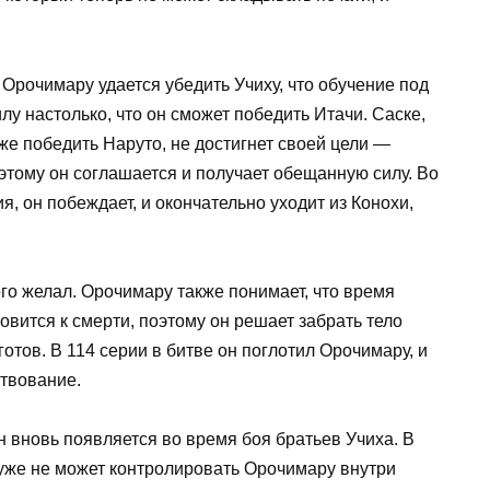
 Орочимару удается убедить Учиху, что обучение под
лу настолько, что он сможет победить Итачи. Саске,
же победить Наруто, не достигнет своей цели —
оэтому он соглашается и получает обещанную силу. Во
, он побеждает, и окончательно уходит из Конохи,
ого желал. Орочимару также понимает, что время
овится к смерти, поэтому он решает забрать тело
готов. В 114 серии в битве он поглотил Орочимару, и
ствование.
н вновь появляется во время боя братьев Учиха. В
и уже не может контролировать Орочимару внутри