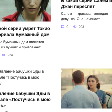
В какой серии Санем и
Джан переспят
Санем — красивая молодая
девушка. Она начинает
0
203
кой серии умрет Токио
сериала Бумажный дом
л Бумажный дом является
 из лучших и привлекает
224
вление бабушки Эды в
але «Постучись в мою
рь»