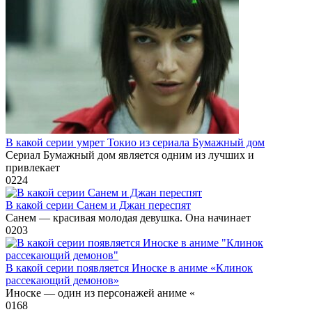
В какой серии умрет Токио из сериала Бумажный дом
Сериал Бумажный дом является одним из лучших и
привлекает
0
224
В какой серии Санем и Джан переспят
Санем — красивая молодая девушка. Она начинает
0
203
В какой серии появляется Иноске в аниме «Клинок
рассекающий демонов»
Иноске — один из персонажей аниме «
0
168