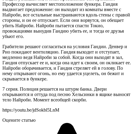
Профессор вычисляет местоположение бункера. Гандия
выдвигает предложение: он выходит из комнаты вместе с
Найроби, все остальные выстраиваются вдоль стены с правой
стороны, и он ее отпускает. Если они ворвутся, он обещает
убить Найроби. Найроби пытается спасти Токио,
провокациями вынудив Гандию убить ее, и тогда ее друзья
убьют его.
Грабители решают согласиться на условия Гандии. Денвер и
Рио покидают вентиляцию. Гандия выходит и отступает,
медленно ведя Найроби за собой. Когда они выходят в зал,
Гандия отпускает ее и, когда она идет к своим, он окликает ее.
Найроби оборачивается, и Гандия стреляет ей в голову. По
нему открывают огонь, но ему удается уцелеть, он бежит и
скрывается в бункере.
7 серия. Полиция решается на штурм банка. Двери
открываются и оттуда под песню Хельсинки в ящике выносят
тело Найроби. Момент всеобщей скорби.
https://youtu.be/jdSokbl5LnM
Оцените статью