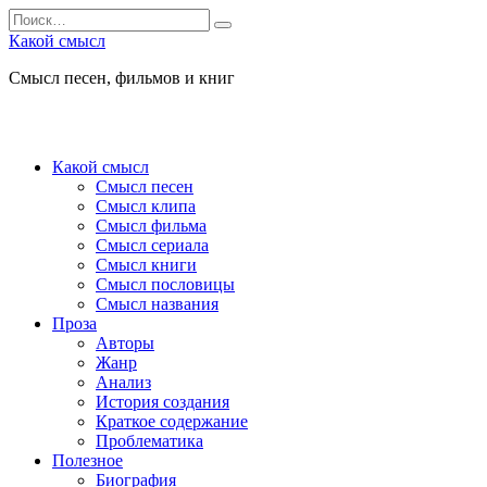
Перейти
Search
к
for:
Какой смысл
содержанию
Смысл песен, фильмов и книг
Какой смысл
Смысл песен
Смысл клипа
Смысл фильма
Смысл сериала
Смысл книги
Смысл пословицы
Смысл названия
Проза
Авторы
Жанр
Анализ
История создания
Краткое содержание
Проблематика
Полезное
Биография