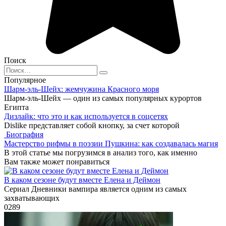
Поиск
Search
for:
Популярное
Шарм-эль-Шейх: жемчужина Красного моря
Шарм-эль-Шейх — один из самых популярных курортов
Египта
Дизлайк: что это и как используется в соцсетях
Dislike представляет собой кнопку, за счет которой
Биография
Мастерство рифмы в поэзии Пушкина: как создавалась магия
В этой статье мы погрузимся в анализ того, как именно
Вам также может понравиться
В каком сезоне будут вместе Елена и Деймон
Сериал Дневники вампира является одним из самых
захватывающих
0
289