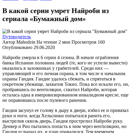
В какой серии умрет Найроби из
сериала «Бумажный дом»
Путеводитель
Автор
Mahodzin
На чтение
2 мин
Просмотров
160
Опубликовано
29.06.2020
Найроби умерла в 6 серии 4 сезона. В начале ограбления
банка Испании половина людей (те, кого не успели вывести)
оказались в заложниках у грабителей. Среди них —
управляющий и его личная охрана, в том числе и начальник
охраны Гандия. Гандие удалось сбежать, и спрятаться в
секретном убежище, захватив Токио. Пока все искали его, он,
пробравшись по вентиляции, схватил Найроби, которая
осталась одна в импровизированном инвалидном кресле, еще
не оправившись после пулевого ранения.
Гандия засунул ее голову в дыру в двери, избил ее и привязал
руки и ноги. когда Хельсинки попытался ранить его,
выстрелив сквозь дверь, Гандия прострелил Найроби руку.
Денвер и Рио пытались попасть к ним через вентиляцию, но
Гандия услышал их, и план провалился. Тем временем