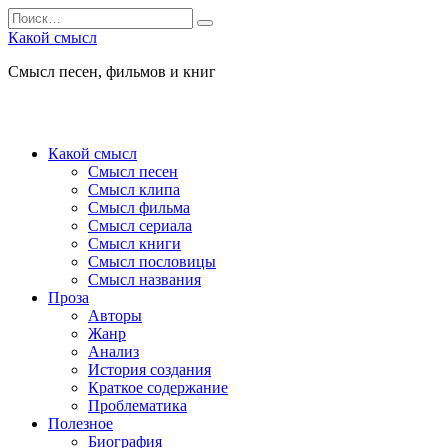
Перейти
Search
к
for:
Какой смысл
содержанию
Смысл песен, фильмов и книг
Какой смысл
Смысл песен
Смысл клипа
Смысл фильма
Смысл сериала
Смысл книги
Смысл пословицы
Смысл названия
Проза
Авторы
Жанр
Анализ
История создания
Краткое содержание
Проблематика
Полезное
Биография