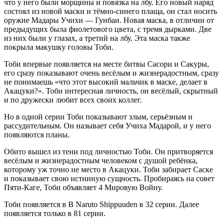
что у него были морщины и повязка на лбу. Его новый наряд
состоял из новой маски и тёмно-синего плаща, он стал носить
оружие Мадары Учихи — Гунбаи. Новая маска, в отличии от
предыдущих была фиолетового цвета, с тремя дырками. Две
из них были у глазах, а третий на лбу. Эта маска также
покрыла макушку головы Тоби.
Тоби впервые появляется на месте битвы Сасори и Сакуры,
его сразу показывают очень весёлым и жизнерадостным, сразу
не понимаешь «что этот высокий мальчик в маске, делает в
Акацуки?». Тоби интересная личность, он весёлый, скрытный
и по дружески любит всех своих коллег.
Но в одной серии Тоби показывают злым, серьёзным и
рассудительным. Он называет себя Учиха Мадарой, и у него
появляются планы.
Обито вышел из тени под личностью Тоби. Он притворяется
весёлым и жизнерадостным человеком с душой ребёнка,
которому уж точно не место в Акацуки. Тоби забирает Саске
и показывает свою истинную сущность. Пробираясь на совет
Пяти-Каге, Тоби объявляет 4 Мировую Войну.
Тоби появляется в В Naruto Shippuuden в 32 серии. Далее
появляется только в 81 серии.