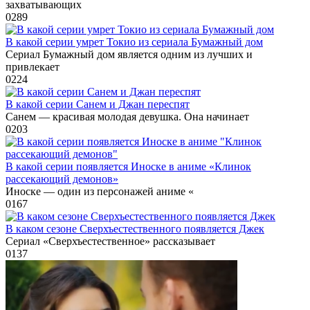
захватывающих
0
289
В какой серии умрет Токио из сериала Бумажный дом
Сериал Бумажный дом является одним из лучших и
привлекает
0
224
В какой серии Санем и Джан переспят
Санем — красивая молодая девушка. Она начинает
0
203
В какой серии появляется Иноске в аниме «Клинок
рассекающий демонов»
Иноске — один из персонажей аниме «
0
167
В каком сезоне Сверхъестественного появляется Джек
Сериал «Сверхъестественное» рассказывает
0
137