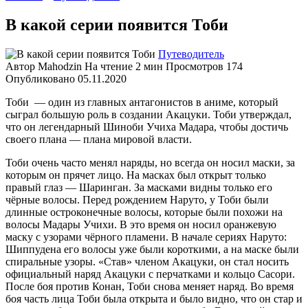
В какой серии появится Тоби
Путеводитель
Автор
Mahodzin
На чтение
2 мин
Просмотров
174
Опубликовано
05.11.2020
Тоби — один из главных антагонистов в аниме, который
сыграл большую роль в создании Акацуки. Тоби утверждал,
что он легендарный Шиноби Учиха Мадара, чтобы достичь
своего плана — плана мировой власти.
Тоби очень часто менял наряды, но всегда он носил маски, за
которым он прячет лицо. На масках был открыт только
правый глаз — Шаринган. За масками видны только его
чёрные волосы. Перед рождением Наруто, у Тоби были
длинные остроконечные волосы, которые были похожи на
волосы Мадары Учихи. В это время он носил оранжевую
маску с узорами чёрного пламени. В начале сериях Наруто:
Шиппудена его волосы уже были короткими, а на маске были
спиральные узоры. «Став» членом Акацуки, он стал носить
официальный наряд Акацуки с перчатками и кольцо Сасори.
После боя против Конан, Тоби снова меняет наряд. Во время
боя часть лица Тоби была открыта и было видно, что он стар и