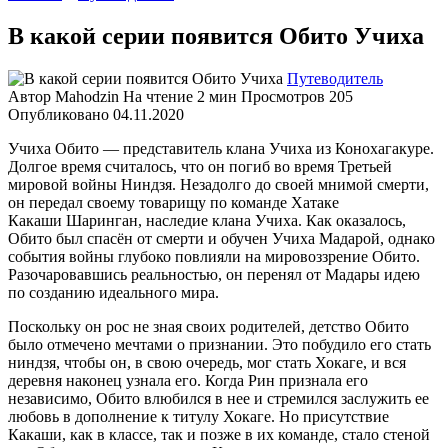
В какой серии появится Обито Учиха
Путеводитель
Автор
Mahodzin
На чтение
2 мин
Просмотров
205
Опубликовано
04.11.2020
Учиха Обито — представитель клана Учиха из Конохагакуре.
Долгое время считалось, что он погиб во время Третьей
мировой войны Ниндзя. Незадолго до своей мнимой смерти,
он передал своему товарищу по команде Хатаке
Какаши Шаринган, наследие клана Учиха. Как оказалось,
Обито был спасён от смерти и обучен Учиха Мадарой, однако
события войны глубоко повлияли на мировоззрение Обито.
Разочаровавшись реальностью, он перенял от Мадары идею
по созданию идеального мира.
Поскольку он рос не зная своих родителей, детство Обито
было отмечено мечтами о признании. Это побудило его стать
ниндзя, чтобы он, в свою очередь, мог стать Хокаге, и вся
деревня наконец узнала его. Когда Рин признала его
независимо, Обито влюбился в нее и стремился заслужить ее
любовь в дополнение к титулу Хокаге. Но присутствие
Какаши, как в классе, так и позже в их команде, стало стеной