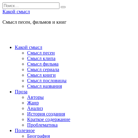
Перейти
Search
к
for:
Какой смысл
содержанию
Смысл песен, фильмов и книг
Какой смысл
Смысл песен
Смысл клипа
Смысл фильма
Смысл сериала
Смысл книги
Смысл пословицы
Смысл названия
Проза
Авторы
Жанр
Анализ
История создания
Краткое содержание
Проблематика
Полезное
Биография