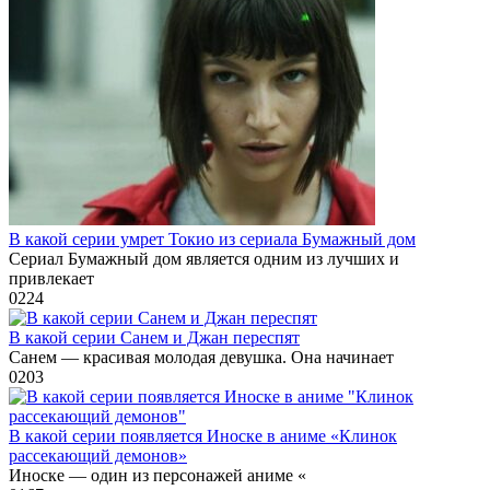
В какой серии умрет Токио из сериала Бумажный дом
Сериал Бумажный дом является одним из лучших и
привлекает
0
224
В какой серии Санем и Джан переспят
Санем — красивая молодая девушка. Она начинает
0
203
В какой серии появляется Иноске в аниме «Клинок
рассекающий демонов»
Иноске — один из персонажей аниме «