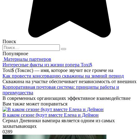
Поиск
Search
for:
Популярное
Материалы партнеров
Интересные факты из жизни рэпера Toxi$
Toxi$ (Токсис) — имя, которое звучит все громче на
Как провести консервацию скважины на зимний период
Скважина на участке обеспечивает независимость от внешних
Корпоративная почтовая система: принципы работы и
преимущества
В современных организациях эффективное взаимодействие
Вам также может понравиться
В каком сезоне будут вместе Елена и Деймон
Сериал Дневники вампира является одним из самых
захватывающих
0
289