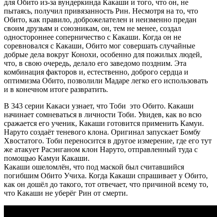
для Обито из-за вундеркинда Какаши и того, что он, не
пытаясь, получил привязанность Рин. Несмотря на то, что
Обито, как правило, доброжелателен и неизменно предан
своим друзьям и союзникам, он, тем не менее, создал
одностороннее соперничество с Какаши. Когда он не
соревновался с Какаши, Обито мог совершать случайные
добрые дела вокруг Конохи, особенно для пожилых людей,
что, в свою очередь, делало его заведомо поздним. Эта
комбинация факторов и, естественно, доброго сердца и
оптимизма Обито, позволили Мадаре легко его использовать
и в конечном итоге развратить.
В 343 серии Какаси узнает, что Тоби это Обито. Какаши
начинает сомневаться в личности Тоби. Увидев, как во всю
сражается его ученик, Какаши готовится применить Камуи.
Наруто создаёт теневого клона. Оригинал запускает Бомбу
Хвостатого. Тоби переносится в другое измерение, где его тут
же атакует Расэнганом клон Наруто, отправленный туда с
помощью Камуи Какаши.
Какаши ошеломлён, что под маской был считавшийся
погибшим Обито Учиха. Когда Какаши спрашивает у Обито,
как он дошёл до такого, тот отвечает, что причиной всему то,
что Какаши не уберёг Рин от смерти.