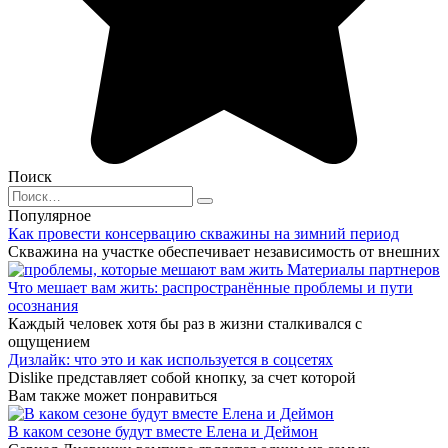
Поиск
Search
for:
Популярное
Как провести консервацию скважины на зимний период
Скважина на участке обеспечивает независимость от внешних
Материалы партнеров
Что мешает вам жить: распространённые проблемы и пути
осознания
Каждый человек хотя бы раз в жизни сталкивался с
ощущением
Дизлайк: что это и как используется в соцсетях
Dislike представляет собой кнопку, за счет которой
Вам также может понравиться
В каком сезоне будут вместе Елена и Деймон