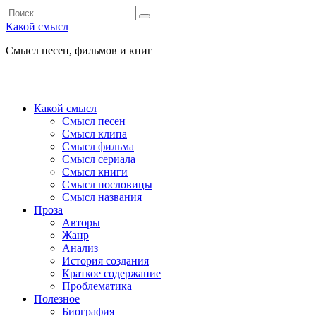
Перейти
Search
к
for:
Какой смысл
содержанию
Смысл песен, фильмов и книг
Какой смысл
Смысл песен
Смысл клипа
Смысл фильма
Смысл сериала
Смысл книги
Смысл пословицы
Смысл названия
Проза
Авторы
Жанр
Анализ
История создания
Краткое содержание
Проблематика
Полезное
Биография