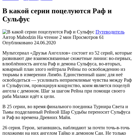
В какой серии поцелуются Раф и
Сульфус
Путеводитель
Автор
Mahodzin
На чтение
2 мин
Просмотров
61
Опубликовано
24.06.2020
Мультсериал «Друзья Ангеллов» состоит из 52 серий, которые
развивают две взаимосвязанные сюжетные линии: во-первых,
влюблённость ангела Раф и демона Сульфуса, во-вторых,
коварный план злого нейтрала Рейны по освобождению из
тюрьмы в измерении Лимбо. Единственный шанс для неё
освободиться — усиливать неприемлимые чувства между Раф
и Сульфусом, провоцируя кощунство, коим является поцелуй
ангела с демоном. Шаг за шагом Рейна при помощи своего
раба Малаки идёт к цели.
В 25 серии, во время финального поединка Турнира Света и
Тьмы подделанный Рейной Шар Судьбы переносит Сульфуса
и Раф во времена Древних Майя.
26 серия. Герои, затаившись, наблюдают за почти точь-в-точь
похожими на них ангелом Тайко и демоном Саи. Не только