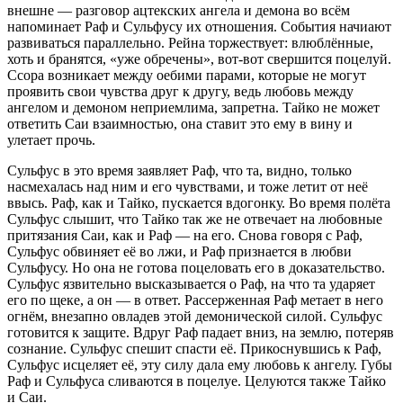
внешне — разговор ацтекских ангела и демона во всём
напоминает Раф и Сульфусу их отношения. События начиают
развиваться параллельно. Рейна торжествует: влюблённые,
хоть и бранятся, «уже обречены», вот-вот свершится поцелуй.
Ссора возникает между оебими парами, которые не могут
проявить свои чувства друг к другу, ведь любовь между
ангелом и демоном неприемлима, запретна. Тайко не может
ответить Саи взаимностью, она ставит это ему в вину и
улетает прочь.
Сульфус в это время заявляет Раф, что та, видно, только
насмехалась над ним и его чувствами, и тоже летит от неё
ввысь. Раф, как и Тайко, пускается вдогонку. Во время полёта
Сульфус слышит, что Тайко так же не отвечает на любовные
притязания Саи, как и Раф — на его. Снова говоря с Раф,
Сульфус обвиняет её во лжи, и Раф признается в любви
Сульфусу. Но она не готова поцеловать его в доказательство.
Сульфус язвительно высказывается о Раф, на что та ударяет
его по щеке, а он — в ответ. Рассерженная Раф метает в него
огнём, внезапно овладев этой демонической силой. Сульфус
готовится к защите. Вдруг Раф падает вниз, на землю, потеряв
сознание. Сульфус спешит спасти её. Прикоснувшись к Раф,
Сульфус исцеляет её, эту силу дала ему любовь к ангелу. Губы
Раф и Сульфуса сливаются в поцелуе. Целуются также Тайко
и Саи.