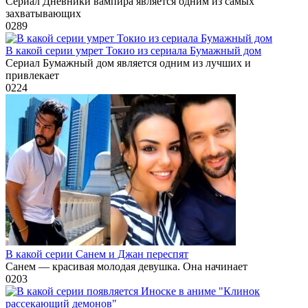
Сериал Дневники вампира является одним из самых
захватывающих
0
289
В какой серии умрет Токио из сериала Бумажный дом
Сериал Бумажный дом является одним из лучших и
привлекает
0
224
В какой серии Санем и Джан переспят
Санем — красивая молодая девушка. Она начинает
0
203