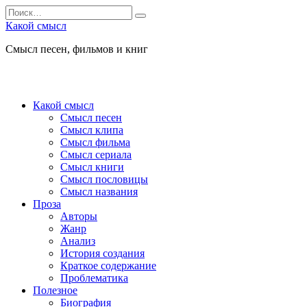
Перейти
Search
к
for:
Какой смысл
содержанию
Смысл песен, фильмов и книг
Какой смысл
Смысл песен
Смысл клипа
Смысл фильма
Смысл сериала
Смысл книги
Смысл пословицы
Смысл названия
Проза
Авторы
Жанр
Анализ
История создания
Краткое содержание
Проблематика
Полезное
Биография