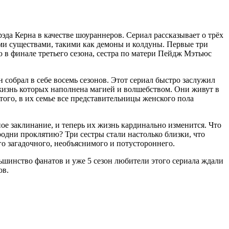
эда Керна в качестве шоураннеров. Сериал рассказывает о трёх
ыми существами, такими как демоны и колдуны. Первые три
 в финале третьего сезона, сестра по матери Пейдж Мэтьюс
 собрал в себе восемь сезонов. Этот сериал быстро заслужил
, жизнь которых наполнена магией и волшебством. Они живут в
ого, в их семье все представительницы женского пола
ое заклинание, и теперь их жизнь кардинально изменится. Что
родни проклятию? Три сестры стали настолько близки, что
го загадочного, необъяснимого и потустороннего.
льшинство фанатов и уже 5 сезон любители этого сериала ждали
ов.