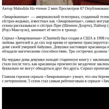
Автор
Mahodzin
На чтение
2 мин
Просмотров
67
Опубликован
«Зачаро́ванные» — американский телесериал, созданный телеком
сёстрах-ведьмах, известных как «Зачарованные», самых могущ
сезона рассказывали о сёстрах Прю (Шеннен Доэрти), Пайпер 
(Роуз Макгоуэн), занимает её место в троице.
Сериал «Зачарованные» (Charmed) был создан в США в 1998 году
любовь зрителей и до сих пор время от времени транслируется
доме своей умершей бабушки. Девушки настоящие красавицы и 
обладали магическими способностями. Три сестрички должны то
На чердаке дома девушки находят старинную книгу с заклинан
стало после того, как красавицы произнесли загадочное закли
буквально не могут обходиться друг без друга. Сериал прониз
Главная героиня сериала «Зачарованные» узнает, что она бере
с нетерпением. 5 сезон стал самым рейтинговым в сериале «За