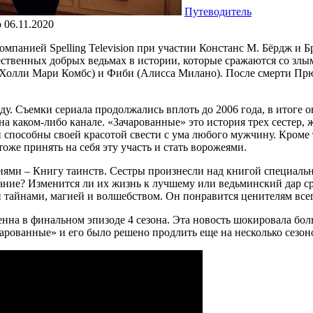
Путеводитель
о
06.11.2020
панией Spelling Television при участии Констанс М. Бёрдж и Бр
ественных добрых ведьмах в истории, которые сражаются со зл
(Холли Мари Комбс) и Фиби (Алисса Милано). После смерти Прю
. Съемки сериала продолжались вплоть до 2006 года, в итоге он
 на каком-либо канале. «Зачарованные» это история трех сестер
способны своей красотой свести с ума любого мужчину. Кроме т
же принять на себя эту участь и стать ворожеями.
иями – Книгу таинств. Сестры произнесли над книгой специальн
нание? Изменится ли их жизнь к лучшему или ведьминский дар с
ан тайнами, магией и волшебством. Он понравится ценителям все
менна в финальном эпизоде 4 сезона. Эта новость шокировала бо
чарованные» и его было решено продлить еще на несколько сезон