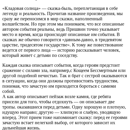
«Кладовая солнца» — сказка-быль, переплетающая в себе
легенду и реальность. Прочитав название произведения, мы
сразу же переносимся в мир сказки, наполненный
волшебством. Но при этом мы понимаем, что все описанные
автором события реальны, ведь Пришвин точно указывает
место и время, когда происходят описанные им события. В
сказках же обычно говорится «давным-давно, в тридевятом
царстве, тридесятом государстве». К тому же повествование
ведется от первого лица — историю рассказывает человек,
который живет с детьми по соседству.
Каждая сказка описывает события, когда героям предстоит
сражение с силами зла, например,с Кощеем Бессмертным или
другой подобной нечистью. Так и брат с сестрой оказываются
в ситуации, когда они должны противостоять трудностям,
понимая, что зачастую им приходится бороться с самими
собой.
А как автор описывает пейзаж возле камня, где ребята
присели для того, чтобы отдохнуть — он описывает две
тропы. оказавшиеся перед детьми. Одну хорошую и плотную,
идущую направо; другую — хлипкую и слабую, уводящую
вперед. Этот прием тоже напоминает сказку: перед ее героями
зачастую встает нелегкий выбор, от которого зависит их
дальнейшая жизнь.