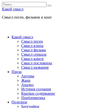
Перейти
Search
к
for:
Какой смысл
содержанию
Смысл песен, фильмов и книг
Какой смысл
Смысл песен
Смысл клипа
Смысл фильма
Смысл сериала
Смысл книги
Смысл пословицы
Смысл названия
Проза
Авторы
Жанр
Анализ
История создания
Краткое содержание
Проблематика
Полезное
Биография