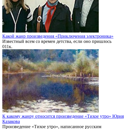
Какой жанр произведения «Приключения электроника»
Известный всем со времен детства, если оно пришлось
0
11к.
К какому жанру относится произведение «Тихое утро» Юрия
Казакова
Произведение «Тихое утро», написанное русским