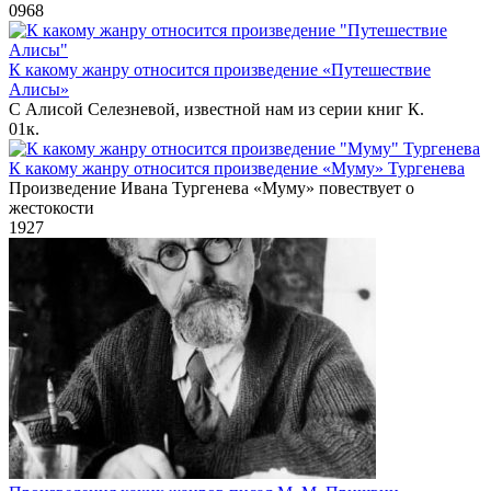
0
968
К какому жанру относится произведение «Путешествие
Алисы»
С Алисой Селезневой, известной нам из серии книг К.
0
1к.
К какому жанру относится произведение «Муму» Тургенева
Произведение Ивана Тургенева «Муму» повествует о
жестокости
1
927