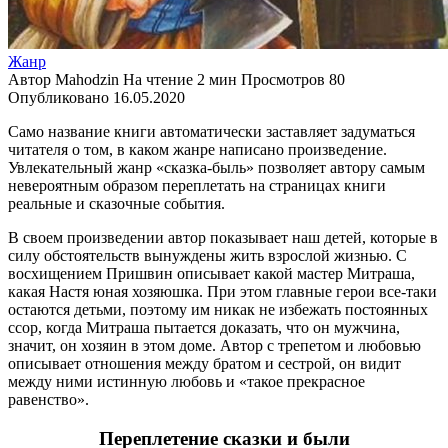
Жанр
Автор
Mahodzin
На чтение
2 мин
Просмотров
80
Опубликовано
16.05.2020
Само название книги автоматически заставляет задуматься
читателя о том, в каком жанре написано произведение.
Увлекательный жанр «сказка-быль» позволяет автору самым
невероятным образом переплетать на страницах книги
реальные и сказочные события.
В своем произведении автор показывает наш детей, которые в
силу обстоятельств вынуждены жить взрослой жизнью. С
восхищением Пришвин описывает какой мастер Митраша,
какая Настя юная хозяюшка. При этом главные герои все-таки
остаются детьми, поэтому им никак не избежать постоянных
ссор, когда Митраша пытается доказать, что он мужчина,
значит, он хозяин в этом доме. Автор с трепетом и любовью
описывает отношения между братом и сестрой, он видит
между ними истинную любовь и «такое прекрасное
равенство».
Переплетение сказки и были