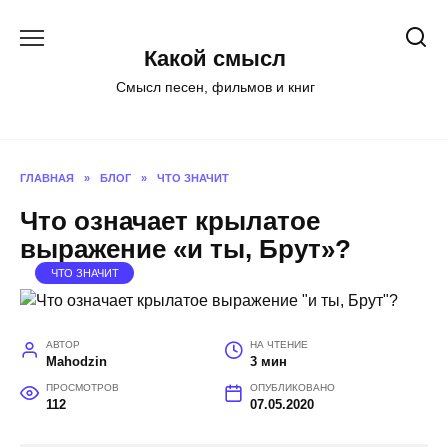
Перейти
к
Какой смысл
содержанию
Смысл песен, фильмов и книг
ГЛАВНАЯ
»
БЛОГ
»
ЧТО ЗНАЧИТ
Что означает крылатое
выражение «и ты, Брут»?
ЧТО ЗНАЧИТ
АВТОР
НА ЧТЕНИЕ
Mahodzin
3 мин
ПРОСМОТРОВ
ОПУБЛИКОВАНО
112
07.05.2020