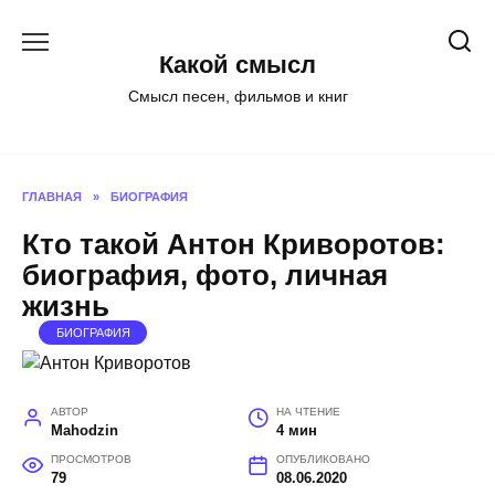
Перейти
к
Какой смысл
содержанию
Смысл песен, фильмов и книг
ГЛАВНАЯ
»
БИОГРАФИЯ
Кто такой Антон Криворотов:
биография, фото, личная
жизнь
БИОГРАФИЯ
АВТОР
НА ЧТЕНИЕ
Mahodzin
4 мин
ПРОСМОТРОВ
ОПУБЛИКОВАНО
79
08.06.2020