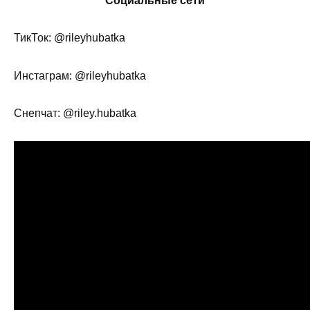
Социальные сети
ТикТок: @rileyhubatka
Инстаграм: @rileyhubatka
Снепчат: @riley.hubatka