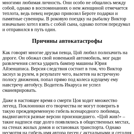
многими любимая личность. Они особо не общались между
собой, однако в воспоминаниях о нем женщиной отмечается
теплота, ведь певец нередко привозил Бероте подарки и
памятные сувениры. В роковую поездку на рыбалку Виктор
изначально хотел взять с собой сына, однако потом передумал
и отправился в путь один.
Причины автокатастрофы
Как говорят многие друзья певца, Цой любил полихачить на
дороге. Он обожал свой новенький автомобиль, мог ради
развлечения слегка ударить бампер машины Юрия
Айзеншписа. Версия следствия состоит в том, что Виктор
заснул за рулем, в результате чего, вылетев на встречную
полосу движения, попал прямо под колеса идущему ему
навстречу автобусу. Водитель Икаруса не успел
сманеврировать.
Даже в настоящее время о смерти Цоя ходит множество
легенд. Поклонники его творчества не могут поверить в
такую преждевременную гибель всенародного любимца,
выдвигаются разные версии произошедшего. «Цой жив!» –
такие надписи еще долго появлялись в общественных местах,
на стенах жилых домов и остановках транспорта. Однако
несмотря на гибель имя автора песен с актуальными и сегодня