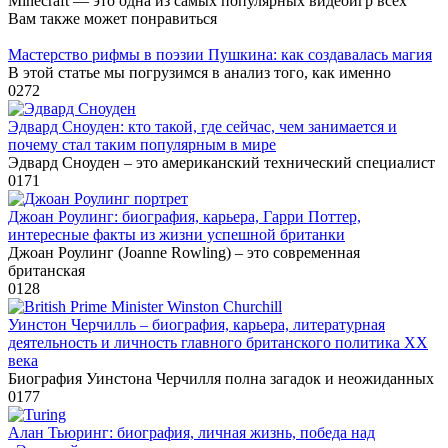
Minecraft — это одна из самых популярных видеоигр всех
Вам также может понравиться
Мастерство рифмы в поэзии Пушкина: как создавалась магия
В этой статье мы погрузимся в анализ того, как именно
0
272
Эдвард Сноуден: кто такой, где сейчас, чем занимается и
почему стал таким популярным в мире
Эдвард Сноуден – это американский технический специалист
0
171
Джоан Роулинг: биография, карьера, Гарри Поттер,
интересные факты из жизни успешной британки
Джоан Роулинг (Joanne Rowling) – это современная
британская
0
128
Уинстон Черчилль – биография, карьера, литературная
деятельность и личность главного британского политика XX
века
Биография Уинстона Черчилля полна загадок и неожиданных
0
177
Алан Тьюринг: биография, личная жизнь, победа над