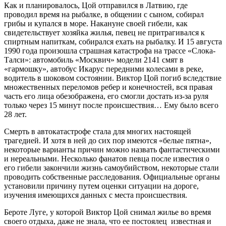
Как и планировалось, Цой отправился в Латвию, где
проводил время на рыбалке, в общении с сыном, собирал
грибы и купался в море. Накануне своей гибели, как
свидетельствует хозяйка жилья, певец не притрагивался к
спиртным напиткам, собирался ехать на рыбалку. И 15 августа
1990 года произошла страшная катастрофа на трассе «Слока-
Талси»: автомобиль «Москвич» модели 2141 смят в
«гармошку», автобус Икарус передними колесами в реке,
водитель в шоковом состоянии. Виктор Цой погиб вследствие
множественных переломов ребер и конечностей, вся правая
часть его лица обезображена, его смогли достать из-за руля
только через 15 минут после происшествия… Ему было всего
28 лет.
Смерть в автокатастрофе стала для многих настоящей
трагедией. И хотя в ней до сих пор имеются «белые пятна»,
некоторые варианты причин можно назвать фантастическими
и нереальными. Несколько фанатов певца после известия о
его гибели закончили жизнь самоубийством, некоторые стали
проводить собственные расследования. Официальные органы
установили причину путем оценки ситуации на дороге,
изучения имеющихся данных с места происшествия.
Бероте Луге, у которой Виктор Цой снимал жилье во время
своего отдыха, даже не знала, что ее постоялец ­ известная и