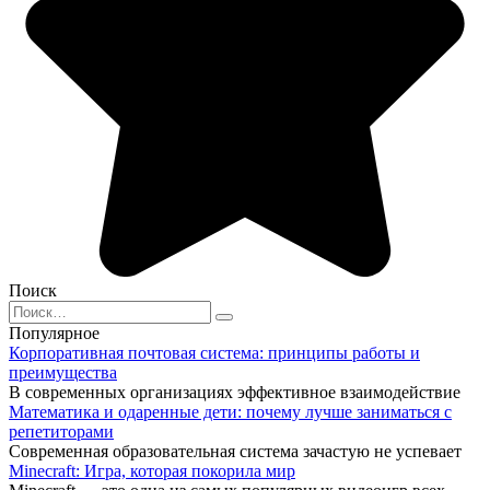
Поиск
Search
for:
Популярное
Корпоративная почтовая система: принципы работы и
преимущества
В современных организациях эффективное взаимодействие
Математика и одаренные дети: почему лучше заниматься с
репетиторами
Современная образовательная система зачастую не успевает
Minecraft: Игра, которая покорила мир