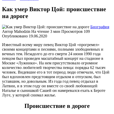
Как умер Виктор Цой: происшествие
на дороге
Биография
Автор
Mahodzin
На чтение
3 мин
Просмотров
109
Опубликовано
19.06.2020
Известный всему миру певец Виктор Цой «прогремел»
своими концертами и песнями, полными злободневных и
вечных тем. Незадолго до его смерти 24 июня 1990 года
певцом был проведен масштабный концерт на стадионе в
Москве «Лужники». На нем присутствовало огромное
количество любителей творчества певца: порядка 62 тысяч
человек. Видевшие его в тот период люди отмечали, что Цой
был вдохновлен предстоящим отдыхом и отпуском, был
уставшим, но довольным. Из года год певец отдыхал в
Латвии, и в этом году он вместе со своей любовницей
Наталье и сынишкой Сашей он намеревался ехать к Бероте
Луге, у которой снимал жилье.
Происшествие в дороге