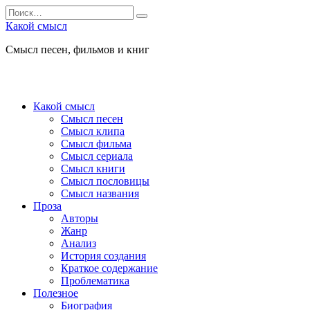
Перейти
Search
к
for:
Какой смысл
содержанию
Смысл песен, фильмов и книг
Какой смысл
Смысл песен
Смысл клипа
Смысл фильма
Смысл сериала
Смысл книги
Смысл пословицы
Смысл названия
Проза
Авторы
Жанр
Анализ
История создания
Краткое содержание
Проблематика
Полезное
Биография