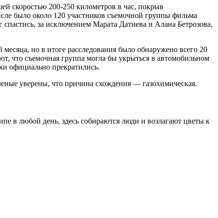
ей скоростью 200-250 километров в час, покрыв
числе было около 120 участников съемочной группы фильма
г спастись, за исключением Марата Датиева и Алана Бетрозова,
 3 месяца, но в итоге расследования было обнаружено всего 20
ют, что съемочная группа могла бы укрыться в автомобильном
ски официально прекратились.
Ученые уверены, что причина схождения — газохимическая.
пе в любой день, здесь собираются люди и возлагают цветы к