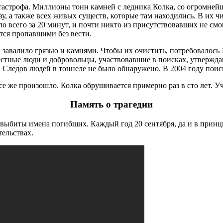
астрофа. Миллионы тонн камней с ледника Колка, со огромнейш
у, а также всех живых существ, которые там находились. В их 
 всего за 20 минут, и почти никто из присутствовавших не смо
ются пропавшими без вести.
ги завалило грязью и камнями. Чтобы их очистить, потребовалось
естные люди и добровольцы, участвовавшие в поисках, утвержда
. Следов людей в тоннеле не было обнаружено. В 2004 году пои
се же произошло. Колка обрушивается примерно раз в сто лет. 
Память о трагедии
выбиты имена погибших. Каждый год 20 сентября, да и в принци
ельствах.