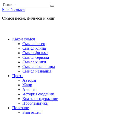
Перейти
Search
к
for:
Какой смысл
содержанию
Смысл песен, фильмов и книг
Какой смысл
Смысл песен
Смысл клипа
Смысл фильма
Смысл сериала
Смысл книги
Смысл пословицы
Смысл названия
Проза
Авторы
Жанр
Анализ
История создания
Краткое содержание
Проблематика
Полезное
Биография