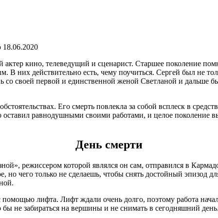
о
18.06.2020
 актер кино, телеведущий и сценарист. Старшее поколение помн
. В них действительно есть, чему поучиться. Сергей был не то
овь со своей первой и единственной женой Светланой и дальше 
обстоятельствах. Его смерть повлекла за собой всплеск в средст
кого оставил равнодушными своими работами, и целое поколение в
День смерти
ной», режиссером которой являлся он сам, отправился в Кармадо
е, но чего только не сделаешь, чтобы снять достойный эпизод дл
ной.
с помощью лифта. Лифт ждали очень долго, поэтому работа начал
о бы не забираться на вершины и не снимать в сегодняшний день