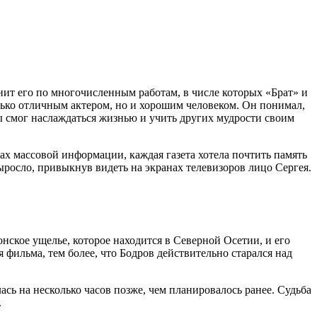
ит его по многочисленным работам, в числе которых «Брат» и
лько отличным актером, но и хорошим человеком. Он понимал,
бы смог наслаждаться жизнью и учить других мудрости своим
вах массовой информации, каждая газета хотела почтить память
ыросло, привыкнув видеть на экранах телевизоров лицо Сергея.
нское ущелье, которое находится в Северной Осетии, и его
я фильма, тем более, что Бодров действительно старался над
ась на несколько часов позже, чем планировалось ранее. Судьба
.