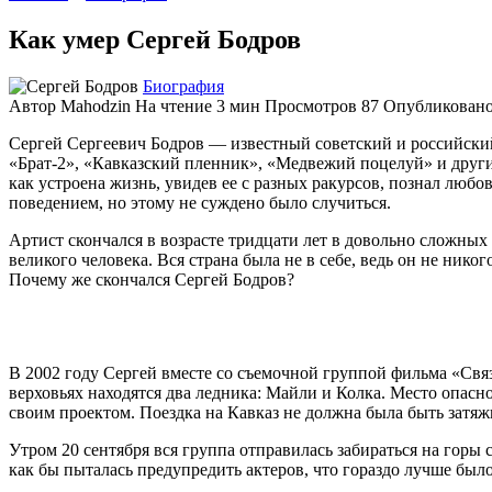
Как умер Сергей Бодров
Биография
Автор
Mahodzin
На чтение
3 мин
Просмотров
87
Опубликован
Сергей Сергеевич Бодров — известный советский и российский
«Брат-2», «Кавказский пленник», «Медвежий поцелуй» и другим
как устроена жизнь, увидев ее с разных ракурсов, познал люб
поведением, но этому не суждено было случиться.
Артист скончался в возрасте тридцати лет в довольно сложных 
великого человека. Вся страна была не в себе, ведь он не ни
Почему же скончался Сергей Бодров?
В 2002 году Сергей вместе со съемочной группой фильма «Связ
верховьях находятся два ледника: Майли и Колка. Место опасно
своим проектом. Поездка на Кавказ не должна была быть затяж
Утром 20 сентября вся группа отправилась забираться на горы 
как бы пыталась предупредить актеров, что гораздо лучше был