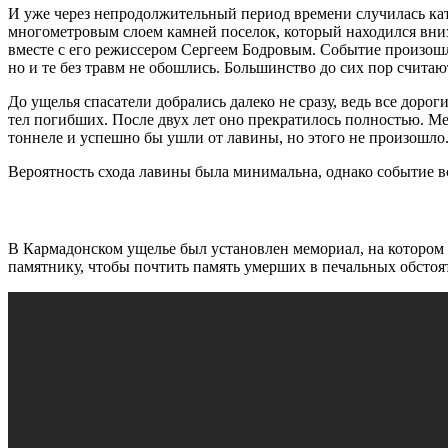
И уже через непродолжительный период времени случилась кат
многометровым слоем камней поселок, который находился вниз
вместе с его режиссером Сергеем Бодровым. Событие произошло
но и те без травм не обошлись. Большинство до сих пор счита
До ущелья спасатели добрались далеко не сразу, ведь все доро
тел погибших. После двух лет оно прекратилось полностью. М
тоннеле и успешно бы ушли от лавины, но этого не произошло
Вероятность схода лавины была минимальна, однако событие в
В Кармадонском ущелье был установлен мемориал, на котором 
памятнику, чтобы почтить память умерших в печальных обстоят