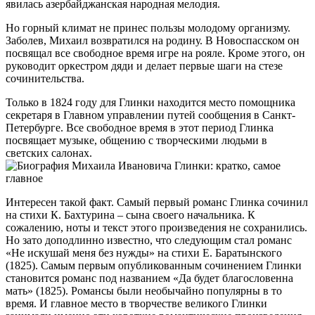
явилась азербайджанская народная мелодия.
Но горный климат не принес пользы молодому организму.
Заболев, Михаил возвратился на родину. В Новоспасском он
посвящал все свободное время игре на рояле. Кроме этого, он
руководит оркестром дяди и делает первые шаги на стезе
сочинительства.
Только в 1824 году для Глинки находится место помощника
секретаря в Главном управлении путей сообщения в Санкт-
Петербурге. Все свободное время в этот период Глинка
посвящает музыке, общению с творческими людьми в
светских салонах.
Интересен такой факт. Самый первый романс Глинка сочинил
на стихи К. Бахтурина – сына своего начальника. К
сожалению, ноты и текст этого произведения не сохранились.
Но зато доподлинно известно, что следующим стал романс
«Не искушай меня без нужды» на стихи Е. Баратынского
(1825). Самым первым опубликованным сочинением Глинки
становится романс под названием «Да будет благословенна
мать» (1825). Романсы были необычайно популярны в то
время. И главное место в творчестве великого Глинки