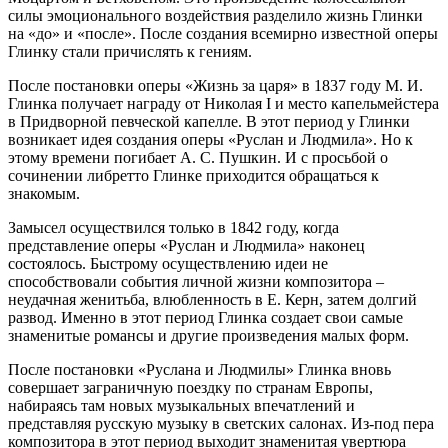
силы эмоционального воздействия разделило жизнь Глинки
на «до» и «после». После создания всемирно известной оперы
Глинку стали причислять к гениям.
После постановки оперы «Жизнь за царя» в 1837 году М. И.
Глинка получает награду от Николая I и место капельмейстера
в Придворной певческой капелле. В этот период у Глинки
возникает идея создания оперы «Руслан и Людмила». Но к
этому времени погибает А. С. Пушкин. И с просьбой о
сочинении либретто Глинке приходится обращаться к
знакомым.
Замысел осуществился только в 1842 году, когда
представление оперы «Руслан и Людмила» наконец
состоялось. Быстрому осуществлению идеи не
способствовали события личной жизни композитора –
неудачная женитьба, влюбленность в Е. Керн, затем долгий
развод. Именно в этот период Глинка создает свои самые
знаменитые романсы и другие произведения малых форм.
После постановки «Руслана и Людмилы» Глинка вновь
совершает заграничную поездку по странам Европы,
набираясь там новых музыкальных впечатлений и
представляя русскую музыку в светских салонах. Из-под пера
композитора в этот период выходит знаменитая увертюра