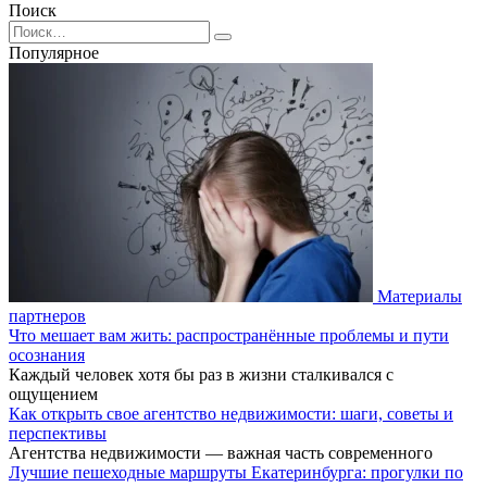
Поиск
Search
for:
Популярное
Материалы
партнеров
Что мешает вам жить: распространённые проблемы и пути
осознания
Каждый человек хотя бы раз в жизни сталкивался с
ощущением
Как открыть свое агентство недвижимости: шаги, советы и
перспективы
Агентства недвижимости — важная часть современного
Лучшие пешеходные маршруты Екатеринбурга: прогулки по