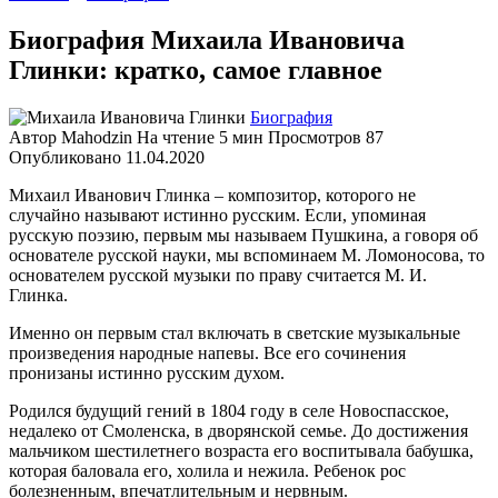
Биография Михаила Ивановича
Глинки: кратко, самое главное
Биография
Автор
Mahodzin
На чтение
5 мин
Просмотров
87
Опубликовано
11.04.2020
Михаил Иванович Глинка – композитор, которого не
случайно называют истинно русским. Если, упоминая
русскую поэзию, первым мы называем Пушкина, а говоря об
основателе русской науки, мы вспоминаем М. Ломоносова, то
основателем русской музыки по праву считается М. И.
Глинка.
Именно он первым стал включать в светские музыкальные
произведения народные напевы. Все его сочинения
пронизаны истинно русским духом.
Родился будущий гений в 1804 году в селе Новоспасское,
недалеко от Смоленска, в дворянской семье. До достижения
мальчиком шестилетнего возраста его воспитывала бабушка,
которая баловала его, холила и нежила. Ребенок рос
болезненным, впечатлительным и нервным.