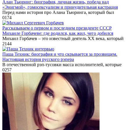
Алан Тьюринг: биография, личная жизнь, победа над
«Энигмой», гомосексуализм и принудительная кастрация
Перед нами история про Алана Тьюринга, который был
0
174
Рассказываем о первом и последнем президенте СССР
Михаиле Горбачеве: где родился, как жил, чего добился
Михаил Горбачев – это известный деятель XX века, который
2
144
Паша Техник: биография и что скрывается за прозвищем.
Настоящая история русского рэпера
В отечественной рэп-тусовки масса исполнителей, которые
0
257