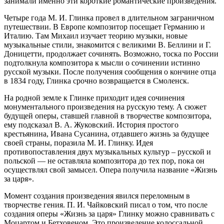
занимали именно эти короткие романтические произведения.
Четыре года М. И. Глинка провел в длительном заграничном
путешествии. В Европе композитор посещает Германию и
Италию. Там Михаил изучает теорию музыки, новые
музыкальные стили, знакомится с великими В. Беллини и Г.
Доницетти, продолжает сочинять. Возможно, тоска по России
подтолкнула композитора к мысли о сочинении истинно
русской музыки. После получения сообщения о кончине отца
в 1834 году, Глинка срочно возвращается в Смоленск.
На родной земле к Глинке приходит идея сочинения
монументального произведения на русскую тему. А сюжет
будущей оперы, ставшей главной в творчестве композитора,
ему подсказал В. А. Жуковский. История простого
крестьянина, Ивана Сусанина, отдавшего жизнь за будущее
своей страны, поразила М. И. Глинку. Идея
противопоставления двух музыкальных культур – русской и
польской — не оставляла композитора до тех пор, пока он
осуществлял свой замысел. Опера получила название «Жизнь
за царя».
Момент создания произведения явился переломным в
творчестве гения. П. И. Чайковский писал о том, что после
создания оперы «Жизнь за царя» Глинку можно сравнивать с
Моцартом и Бетховеном. Это произведение колоссальной