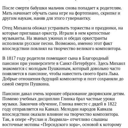
После смерти бабушки мальчик снова попадает к родителям.
Мать начинает обучать сына игре на фортепиано, скрипке и
другим наукам, наняв для этого гувернантку.
Отец Михаила обожал устраивать торжества и праздники, на
которые приглашал оркестр. Играли в нем крепостные
музыканты. На званых ужинах и обедах оркестранты
исполняли русские песни. Возможно, именно этот факт
впоследствии повлиял на творчество великого композитора.
В 1817 году родители помещают сына в Благородный
пансион при университете в Санкт-Петербурге. Здесь Михаил
знакомится с молодым Пушкиным, который довольно часто
появляется в пансионе, чтобы навестить своего брата Льва.
Добрые отношения будущий композитор и поэт сохраняли до
самой смерти Пушкина.
Пансион давал очень хорошее образование дворянским детям.
Помимо учебных дисциплин Глинка брал частные уроки
музыки. Закончив обучение, Глинка вместе с дядей в 1822
году отправляется на Кавказ. Мелодии народов Кавказа
впоследствии оказали влияние на творчество композитора.
Так, в опере «Руслан и Людмила» отчетливо слышны
восточные мотивы «Персидского хора», основой к которому