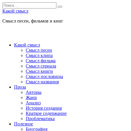
Перейти
Search
к
for:
Какой смысл
содержанию
Смысл песен, фильмов и книг
Какой смысл
Смысл песен
Смысл клипа
Смысл фильма
Смысл сериала
Смысл книги
Смысл пословицы
Смысл названия
Проза
Авторы
Жанр
Анализ
История создания
Краткое содержание
Проблематика
Полезное
Биография