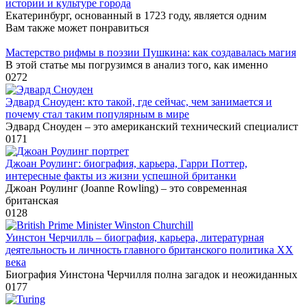
истории и культуре города
Екатеринбург, основанный в 1723 году, является одним
Вам также может понравиться
Мастерство рифмы в поэзии Пушкина: как создавалась магия
В этой статье мы погрузимся в анализ того, как именно
0
272
Эдвард Сноуден: кто такой, где сейчас, чем занимается и
почему стал таким популярным в мире
Эдвард Сноуден – это американский технический специалист
0
171
Джоан Роулинг: биография, карьера, Гарри Поттер,
интересные факты из жизни успешной британки
Джоан Роулинг (Joanne Rowling) – это современная
британская
0
128
Уинстон Черчилль – биография, карьера, литературная
деятельность и личность главного британского политика XX
века
Биография Уинстона Черчилля полна загадок и неожиданных
0
177