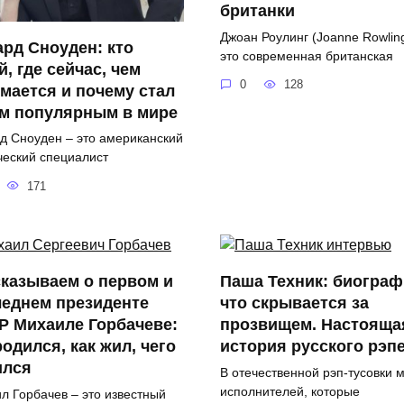
британки
Джоан Роулинг (Joanne Rowling
рд Сноуден: кто
это современная британская
й, где сейчас, чем
0
128
мается и почему стал
им популярным в мире
д Сноуден – это американский
ческий специалист
171
казываем о первом и
Паша Техник: биограф
леднем президенте
что скрывается за
Р Михаиле Горбачеве:
прозвищем. Настояща
родился, как жил, чего
история русского рэп
ился
В отечественной рэп-тусовки 
исполнителей, которые
л Горбачев – это известный