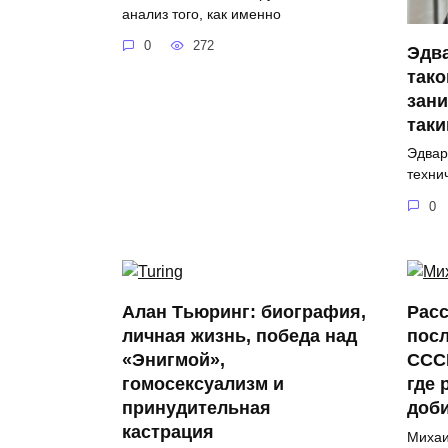
анализ того, как именно
0
272
Эдва
тако
зани
так
Эдвар
техни
0
Алан Тьюринг: биография,
Расс
личная жизнь, победа над
пос
«Энигмой»,
ССС
гомосексуализм и
где 
принудительная
доб
кастрация
Михаи