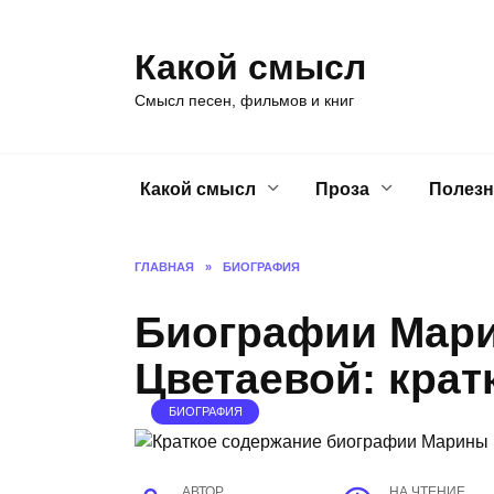
Перейти
к
Какой смысл
содержанию
Смысл песен, фильмов и книг
Какой смысл
Проза
Полезн
ГЛАВНАЯ
»
БИОГРАФИЯ
Биографии Мар
Цветаевой: крат
БИОГРАФИЯ
АВТОР
НА ЧТЕНИЕ