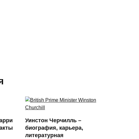
я
Гарри
Уинстон Черчилль –
факты
биография, карьера,
литературная