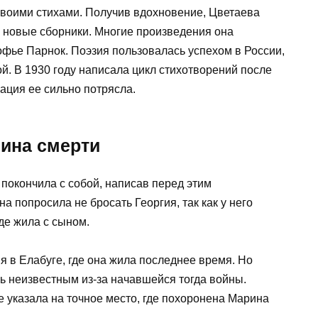
своими стихами. Получив вдохновение, Цветаева
ь новые сборники. Многие произведения она
Софье Парнок. Поэзия пользовалась успехом в России,
. В 1930 году написала цикл стихотворений после
уация ее сильно потрясла.
ина смерти
 покончила с собой, написав перед этим
а попросила не бросать Георгия, так как у него
де жила с сыном.
я в Елабуге, где она жила последнее время. Но
ь неизвестным из-за начавшейся тогда войны.
е указала на точное место, где похоронена Марина