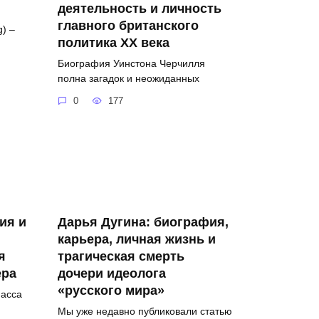
деятельность и личность
главного британского
) –
политика XX века
Биография Уинстона Черчилля
полна загадок и неожиданных
0
177
ия и
Дарья Дугина: биография,
карьера, личная жизнь и
я
трагическая смерть
ера
дочери идеолога
«русского мира»
масса
Мы уже недавно публиковали статью